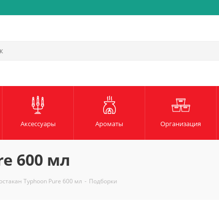
Быстрая и надежная доста
Аксессуары
Ароматы
Организация
e 600 мл
остакан Typhoon Pure 600 мл
-
Подборки