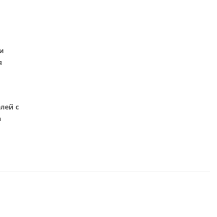
и
я
лей с
а