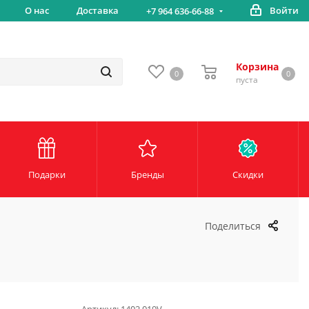
вка
О нас
Доставка
Войти
Беспл
+7 964 636-66-88
Корзина
0
0
пуста
Подарки
Бренды
Скидки
Поделиться