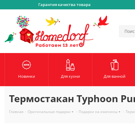
Гарантия качества товара
Новинки
Для кухни
Для ванной
Термостакан Typhoon Pur
Главная
-
Оригинальные подарки
-
Подарки на именины
-
Терм