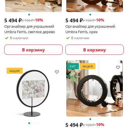
5 494
₽
5 494
₽
-
10
%
-
10
%
6 104
₽
6 104
₽
Органайзер для украшений
Органайзер для украшений
Umbra Ferris, светлое дерево
Umbra Ferris, орех
В наличии
В наличии
В корзину
В корзину
ХИТ
АКЦИЯ
АКЦИЯ
5 494
₽
-
10
%
6 104
₽