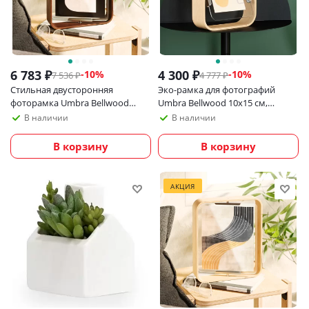
6 783
₽
4 300
₽
-
10
%
-
10
%
7 536
₽
4 777
₽
Стильная двусторонняя
Эко-рамка для фотографий
фоторамка Umbra Bellwood
Umbra Bellwood 10х15 см,
20х25 см, темное дерево
светлое дерево
В наличии
В наличии
В корзину
В корзину
АКЦИЯ