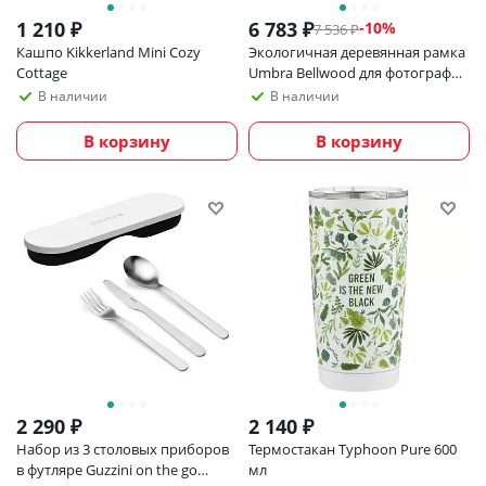
1 210
₽
6 783
₽
-
10
%
7 536
₽
Кашпо Kikkerland Mini Cozy
Экологичная деревянная рамка
Cottage
Umbra Bellwood для фотографий
20х25 см, светлое дерево
В наличии
В наличии
В корзину
В корзину
2 290
₽
2 140
₽
Набор из 3 столовых приборов
Термостакан Typhoon Pure 600
в футляре Guzzini on the go
мл