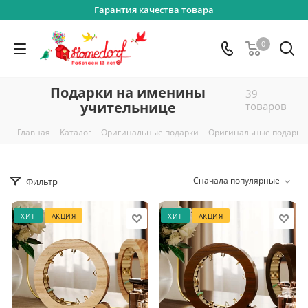
Гарантия качества товара
0
Подарки на именины
39
учительнице
товаров
-
-
-
Главная
Каталог
Оригинальные подарки
Оригинальные подарки
Сначала популярные
Фильтр
ХИТ
АКЦИЯ
ХИТ
АКЦИЯ