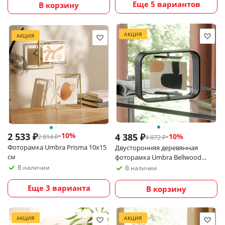
Еще 5 вариантов
В корзину
АКЦИЯ
АКЦИЯ
2 533
₽
-
10
%
4 385
₽
-
10
%
2 814
₽
4 872
₽
Фоторамка Umbra Prisma 10х15
Двусторонняя деревянная
см
фоторамка Umbra Bellwood
10х15 см, черная
В наличии
В наличии
Еще 3 варианта
В корзину
АКЦИЯ
АКЦИЯ