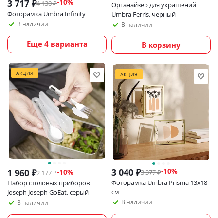
3 717
₽
-
10
%
4 130
₽
Органайзер для украшений
Фоторамка Umbra Infinity
Umbra Ferris, черный
В наличии
В наличии
Еще 4 варианта
В корзину
АКЦИЯ
АКЦИЯ
3 040
₽
-
10
%
1 960
₽
-
10
%
3 377
₽
2 177
₽
Фоторамка Umbra Prisma 13х18
Набор столовых приборов
см
Joseph Joseph GoEat, серый
В наличии
В наличии