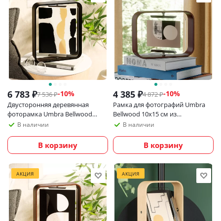
6 783
₽
4 385
₽
-
10
%
-
10
%
7 536
₽
4 872
₽
Двусторонняя деревянная
Рамка для фотографий Umbra
фоторамка Umbra Bellwood
Bellwood 10х15 см из
20х25 см, черная
экологичных материалов,
В наличии
В наличии
темное дерево
В корзину
В корзину
АКЦИЯ
АКЦИЯ