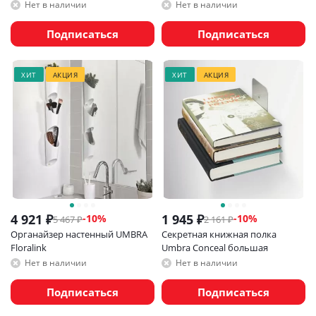
белый
Нет в наличии
Нет в наличии
Подписаться
Подписаться
ХИТ
АКЦИЯ
ХИТ
АКЦИЯ
4 921
₽
1 945
₽
-
10
%
-
10
%
5 467
₽
2 161
₽
Органайзер настенный UMBRA
Секретная книжная полка
Floralink
Umbra Conceal большая
Нет в наличии
Нет в наличии
Подписаться
Подписаться