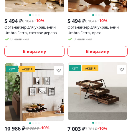
5 494
₽
5 494
₽
-
10
%
-
10
%
6 104
₽
6 104
₽
Органайзер для украшений
Органайзер для украшений
Umbra Ferris, светлое дерево
Umbra Ferris, орех
В наличии
В наличии
В корзину
В корзину
ХИТ
АКЦИЯ
ХИТ
АКЦИЯ
10 986
₽
-
10
%
7 003
₽
-
10
%
12 206
₽
7 781
₽