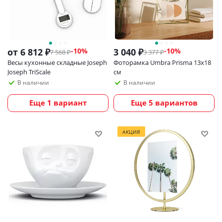
от
6 812 ₽
3 040
₽
-10%
-
10
%
7 568 ₽
3 377
₽
Весы кухонные складные Joseph
Фоторамка Umbra Prisma 13х18
Joseph TriScale
см
В наличии
В наличии
Еще 1 вариант
Еще 5 вариантов
АКЦИЯ