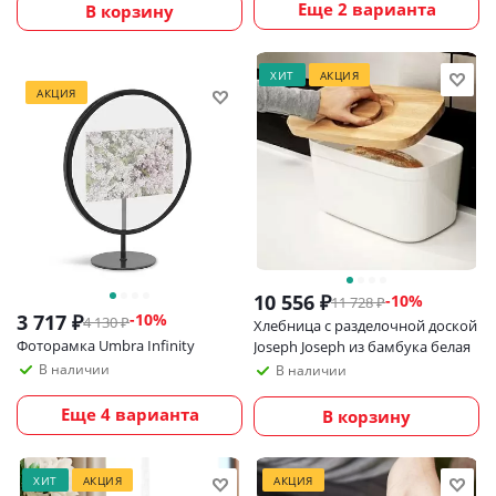
Еще 2 варианта
В корзину
ХИТ
АКЦИЯ
АКЦИЯ
10 556
₽
-
10
%
11 728
₽
3 717
₽
-
10
%
4 130
₽
Хлебница с разделочной доской
Фоторамка Umbra Infinity
Joseph Joseph из бамбука белая
В наличии
В наличии
Еще 4 варианта
В корзину
ХИТ
АКЦИЯ
АКЦИЯ