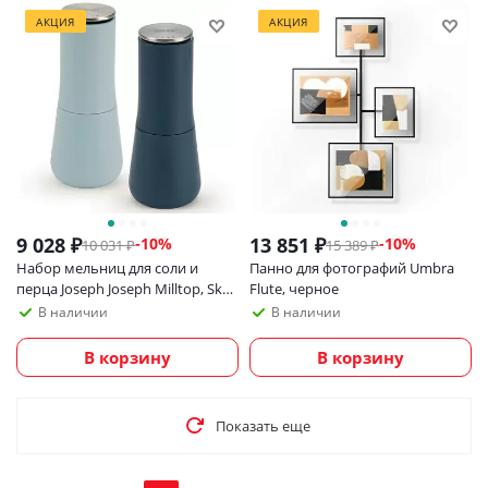
АКЦИЯ
АКЦИЯ
9 028
₽
13 851
₽
-
10
%
-
10
%
10 031
₽
15 389
₽
Набор мельниц для соли и
Панно для фотографий Umbra
перца Joseph Joseph Milltop, Sky
Flute, черное
Синий
В наличии
В наличии
В корзину
В корзину
Показать еще