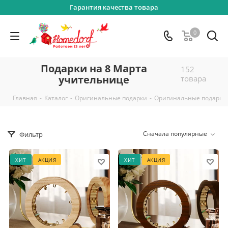
Гарантия качества товара
0
Подарки на 8 Марта
152
учительнице
товара
-
-
-
Главная
Каталог
Оригинальные подарки
Оригинальные подарки
Сначала популярные
Фильтр
ХИТ
АКЦИЯ
ХИТ
АКЦИЯ