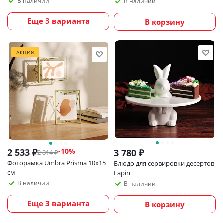
В наличии
В наличии
Еще 3 варианта
В корзину
АКЦИЯ
2 533
₽
-
10
%
3 780
₽
2 814
₽
Фоторамка Umbra Prisma 10х15
Блюдо для сервировки десертов
см
Lapin
В наличии
В наличии
Еще 3 варианта
В корзину