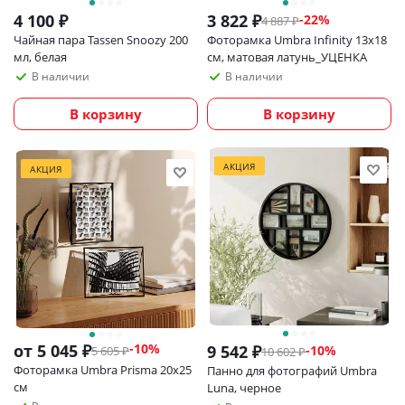
4 100
₽
3 822
₽
-
22
%
4 887
₽
Чайная пара Tassen Snoozy 200
Фоторамка Umbra Infinity 13х18
мл, белая
см, матовая латунь_УЦЕНКА
В наличии
В наличии
В корзину
В корзину
АКЦИЯ
АКЦИЯ
от
5 045 ₽
-10%
9 542
₽
-
10
%
5 605 ₽
10 602
₽
Фоторамка Umbra Prisma 20х25
Панно для фотографий Umbra
см
Luna, черное