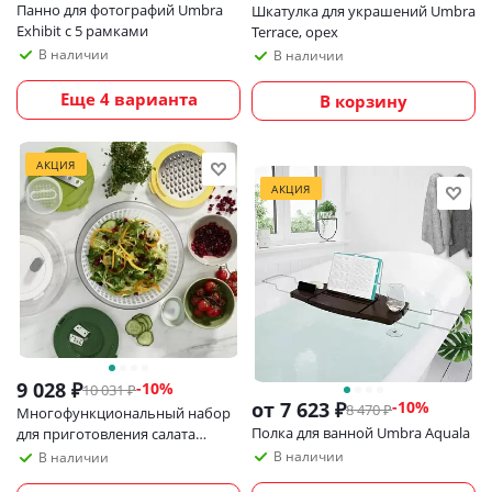
Панно для фотографий Umbra
Шкатулка для украшений Umbra
Exhibit с 5 рамками
Terrace, орех
В наличии
В наличии
Еще 4 варианта
В корзину
АКЦИЯ
АКЦИЯ
9 028
₽
-
10
%
10 031
₽
от
7 623 ₽
-10%
8 470 ₽
Многофункциональный набор
Полка для ванной Umbra Aquala
для приготовления салата
Joseph Joseph Multi-Prep
В наличии
В наличии