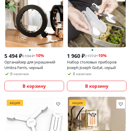
5 494
₽
1 960
₽
-
10
%
-
10
%
6 104
₽
2 177
₽
Органайзер для украшений
Набор столовых приборов
Umbra Ferris, черный
Joseph Joseph GoEat, серый
В наличии
В наличии
В корзину
В корзину
АКЦИЯ
АКЦИЯ