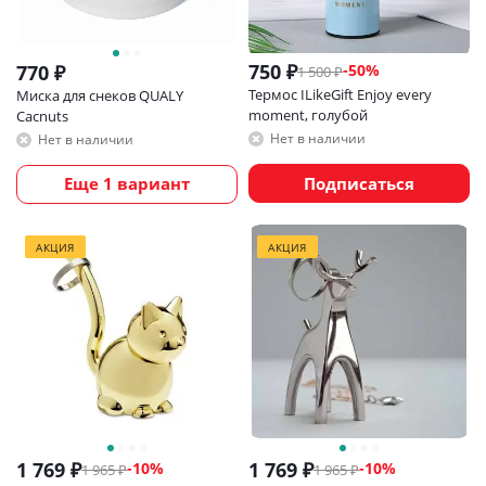
750
₽
-
50
%
770
₽
1 500
₽
Термос ILikeGift Enjoy every
Миска для снеков QUALY
moment, голубой
Cacnuts
Нет в наличии
Нет в наличии
Еще 1 вариант
Подписаться
АКЦИЯ
АКЦИЯ
1 769
₽
1 769
₽
-
10
%
-
10
%
1 965
₽
1 965
₽