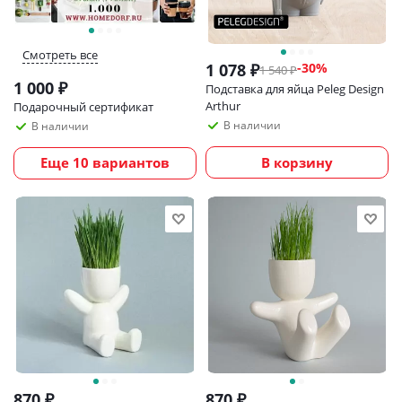
Смотреть все
1 078
₽
-
30
%
1 540
₽
1 000
₽
Подставка для яйца Peleg Design
Arthur
Подарочный сертификат
В наличии
В наличии
Еще 10 вариантов
В корзину
870
₽
870
₽