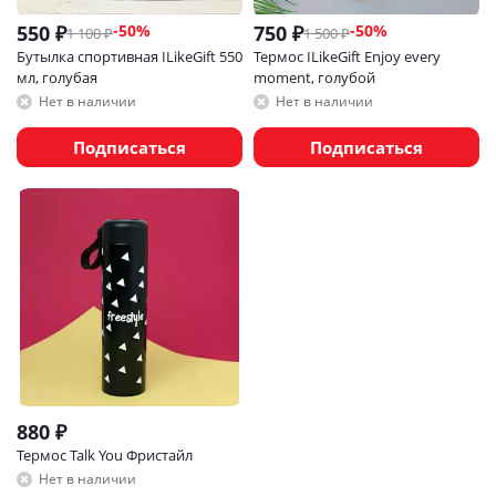
550
₽
750
₽
-
50
%
-
50
%
1 100
₽
1 500
₽
Бутылка спортивная ILikeGift 550
Термос ILikeGift Enjoy every
мл, голубая
moment, голубой
Нет в наличии
Нет в наличии
Подписаться
Подписаться
880
₽
Термос Talk You Фристайл
Нет в наличии