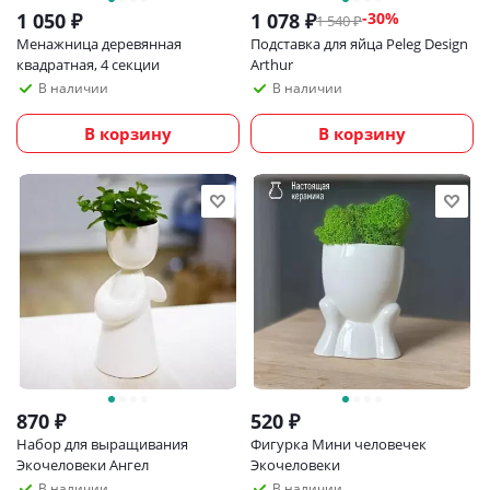
1 050
₽
1 078
₽
-
30
%
1 540
₽
Менажница деревянная
Подставка для яйца Peleg Design
квадратная, 4 секции
Arthur
В наличии
В наличии
В корзину
В корзину
870
₽
520
₽
Набор для выращивания
Фигурка Мини человечек
Экочеловеки Ангел
Экочеловеки
В наличии
В наличии