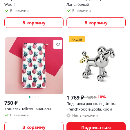
Woof!
Лань, белый
В наличии
В наличии
В корзину
В корзину
АКЦИЯ
1 769
₽
-
10
%
1 965
₽
750
₽
Подставка для колец Umbra
Кошелек TalkYou Ананасы
FrenchPoodle Zoola, хром
В наличии
Нет в наличии
В корзину
Подписаться