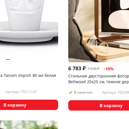
6 783
₽
7 536
₽
-
10
%
 Tassen impish 80 мл белая
Стильная двусторонняя фото
Bellwood 20х25 см, темное де
Артикул: T02.11.01
Артикул: 10224
В наличии
В корзину
В корзину