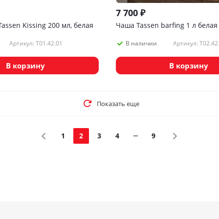
7 700
₽
assen Kissing 200 мл, белая
Чаша Tassen barfing 1 л белая
Артикул: T01.42.01
Артикул: T02.42
В наличии
В корзину
В корзину
Показать еще
1
2
3
4
9