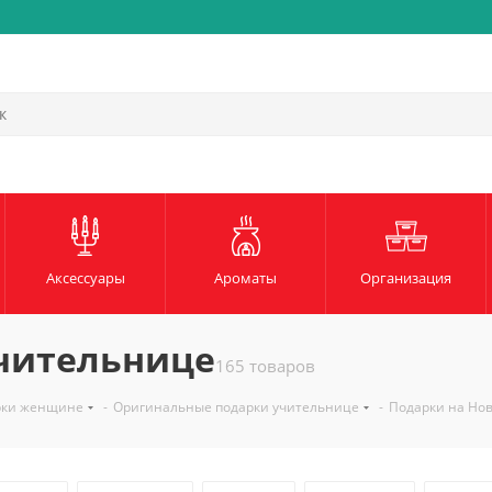
Быстрая и надежная доста
Аксессуары
Ароматы
Организация
учительнице
165 товаров
рки женщине
-
Оригинальные подарки учительнице
-
Подарки на Но