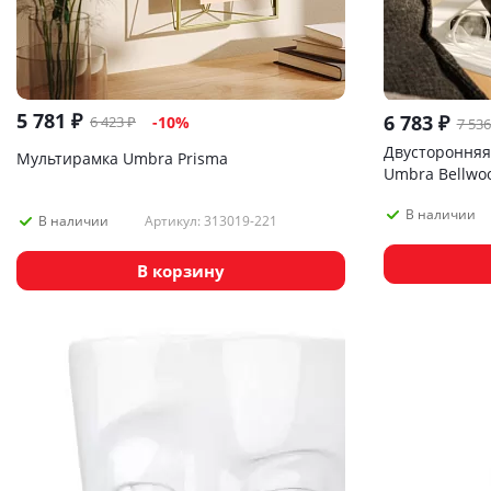
5 781
₽
6 783
₽
6 423
₽
-
10
%
7 536
Двусторонняя
Мультирамка Umbra Prisma
Umbra Bellwoo
В наличии
Артикул: 313019-221
В наличии
В корзину