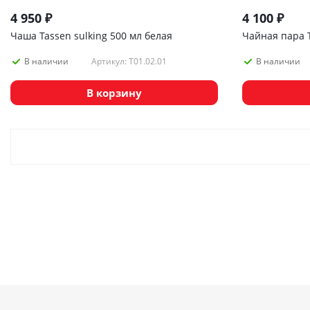
4 950
₽
4 100
₽
Чаша Tassen sulking 500 мл белая
Чайная пара T
Артикул: T01.02.01
В наличии
В наличии
В корзину