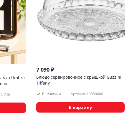
7 090
₽
Блюдо сервировочное с крышкой Guzzini
рамка Umbra
Tiffany
рево
Артикул: 19950000
В наличии
86-746
В корзину