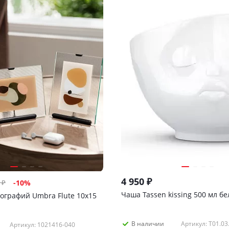
4 950
₽
₽
-
10
%
Чаша Tassen kissing 500 мл бе
ографий Umbra Flute 10х15
Артикул: T01.03
В наличии
Артикул: 1021416-040