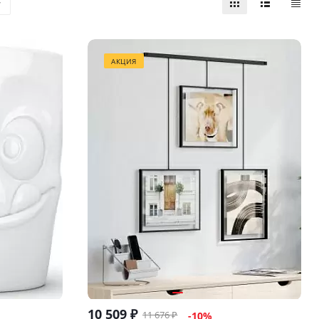
АКЦИЯ
10 509
₽
11 676
₽
-
10
%