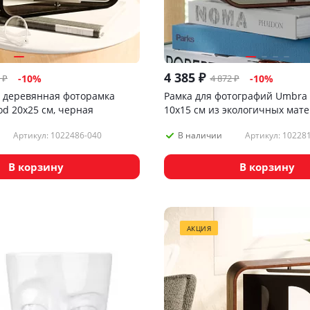
4 385
₽
₽
4 872
₽
-
10
%
-
10
%
 деревянная фоторамка
Рамка для фотографий Umbra 
d 20х25 см, черная
10х15 см из экологичных мате
темное дерево
Артикул: 1022486-040
Артикул: 10228
В наличии
В корзину
В корзину
АКЦИЯ