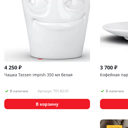
4 250
₽
3 700
₽
Чашка Tassen impish 350 мл белая
Кофейная пара
Артикул: T01.82.01
В наличии
В наличии
В корзину