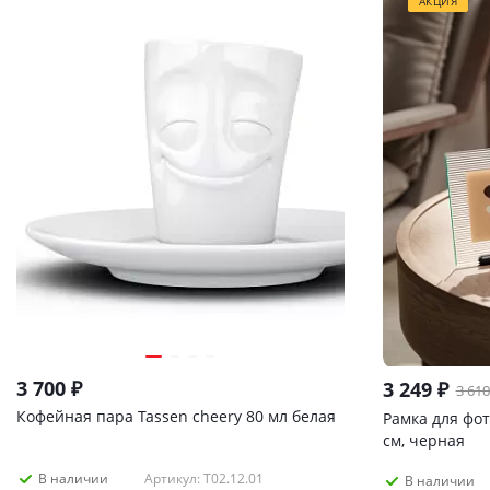
АКЦИЯ
3 700
₽
3 249
₽
3 610
Кофейная пара Tassen cheery 80 мл белая
Рамка для фот
см, черная
Артикул: T02.12.01
В наличии
В наличии