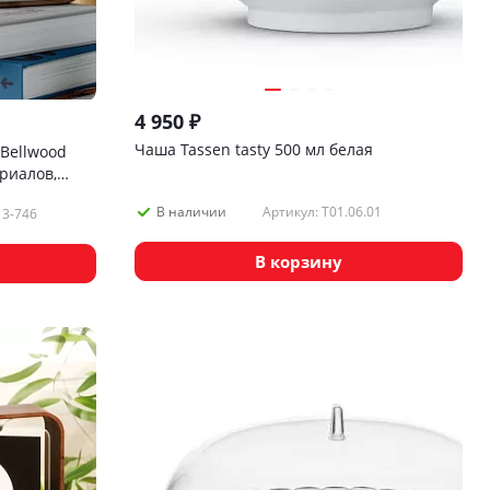
4 950
₽
Чаша Tassen tasty 500 мл белая
Bellwood
риалов,
Артикул: T01.06.01
В наличии
13-746
В корзину