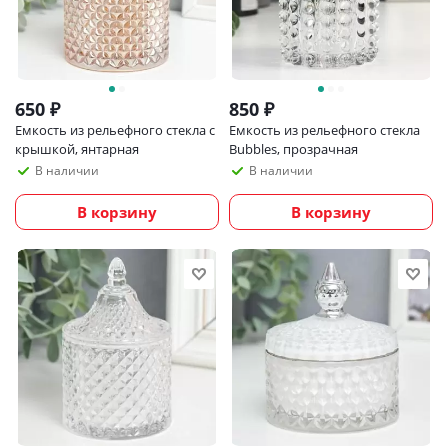
650
₽
850
₽
Емкость из рельефного стекла с
Емкость из рельефного стекла
крышкой, янтарная
Bubbles, прозрачная
В наличии
В наличии
В корзину
В корзину