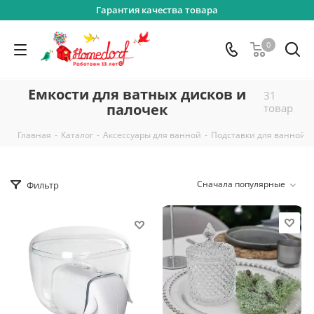
Гарантия качества товара
0
Емкости для ватных дисков и
31
палочек
товар
-
-
-
-
Главная
Каталог
Аксессуары для ванной
Подставки для ванной
Сначала популярные
Фильтр