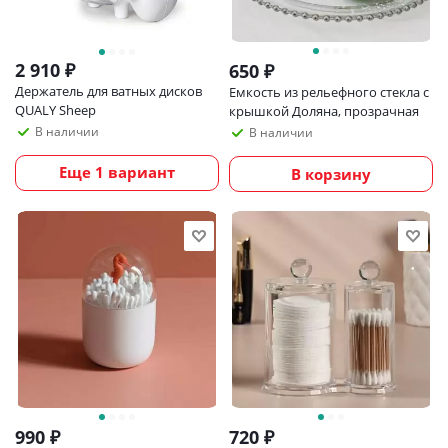
2 910
₽
650
₽
Держатель для ватных дисков
Емкость из рельефного стекла с
QUALY Sheep
крышкой Доляна, прозрачная
В наличии
В наличии
Еще 1 вариант
В корзину
990
₽
720
₽