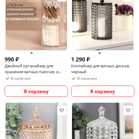
990
₽
1 290
₽
Двойной органайзер для
Контейнер для ватных дисков,
хранения ватных палочек и
черный
дисков (съемные секции)
В наличии
В наличии
В корзину
В корзину