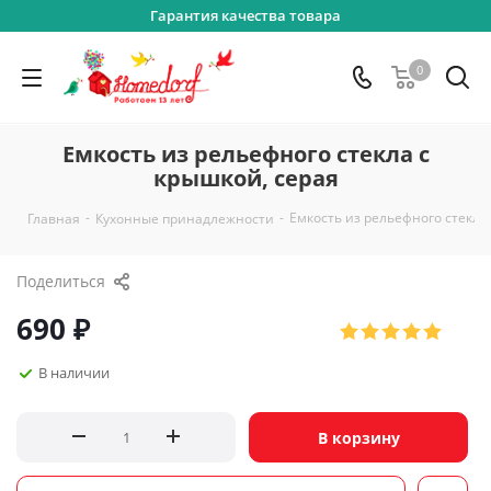
Гарантия качества товара
0
Емкость из рельефного стекла с
крышкой, серая
-
-
Емкость из рельефного стекла
Главная
Кухонные принадлежности
Поделиться
690
₽
В наличии
В корзину