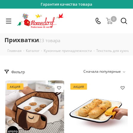
Гарантия качества товара
0
Прихватки
23 товара
-
-
-
-
Главная
Каталог
Кухонные принадлежности
Текстиль для кухни
Сначала популярные
Фильтр
АКЦИЯ
АКЦИЯ