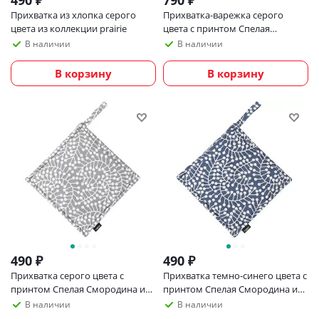
490
₽
790
₽
Прихватка из хлопка серого
Прихватка-варежка серого
цвета из коллекции prairie
цвета с принтом Спелая
Смородина из коллекции
В наличии
В наличии
scandinavian touch, 14х32 см
В корзину
В корзину
490
₽
490
₽
Прихватка серого цвета с
Прихватка темно-синего цвета с
принтом Спелая Смородина из
принтом Спелая Смородина из
коллекции scandinavian touch,
коллекции scandinavian touch,
В наличии
В наличии
22х22 см
22х22 см