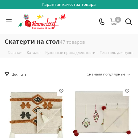
Гарантия качества товара
0
Скатерти на стол
47 товаров
-
-
-
-
Главная
Каталог
Кухонные принадлежности
Текстиль для кухни
Сначала популярные
Фильтр