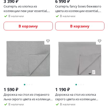
3 390
₽
6 990
₽
Скатерть из хлопка из
Скатерть fancy bows бежевого
коллекции new year essential,
цвета из коллекции essential,
170х170 см
180х240 см
В наличии
В наличии
В корзину
В корзину
1 590
₽
1 190
₽
Дорожка на стол из стираного
Дорожка на стол из хлопка
льна серого цвета из коллекции
серого цвета из коллекции
essential, 45х150 см
prairie
В наличии
В наличии