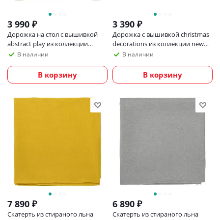
3 990
₽
3 390
₽
Дорожка на стол с вышивкой
Дорожка с вышивкой christmas
abstract play из коллекции
decorations из коллекции new
ethnic, 45х150 см
year essential, 45х150 см
В наличии
В наличии
В корзину
В корзину
7 890
₽
6 890
₽
Скатерть из стираного льна
Скатерть из стираного льна