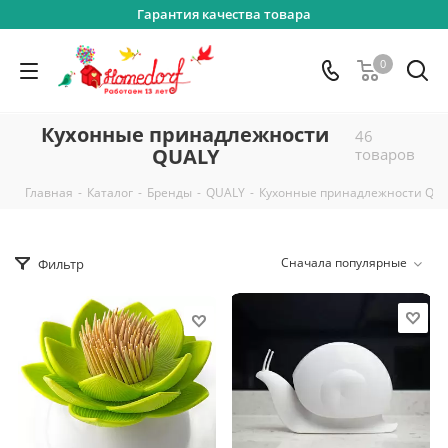
Гарантия качества товара
0
Кухонные принадлежности
46
QUALY
товаров
-
-
-
-
Главная
Каталог
Бренды
QUALY
Кухонные принадлежности QU
Сначала популярные
Фильтр