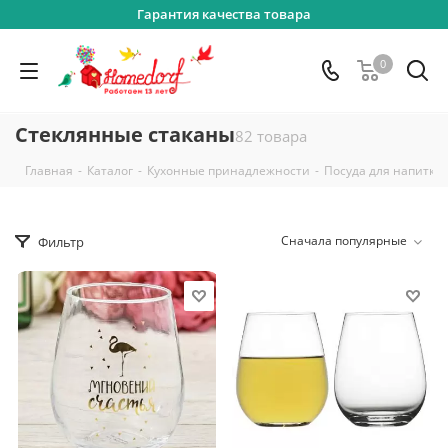
Гарантия качества товара
0
Стеклянные стаканы
82 товара
-
-
-
Главная
Каталог
Кухонные принадлежности
Посуда для напитко
Сначала популярные
Фильтр