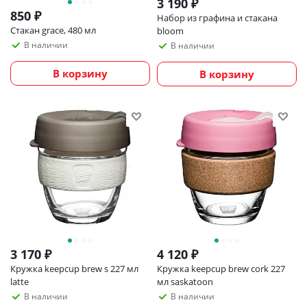
3 190
₽
850
₽
Набор из графина и стакана
Стакан grace, 480 мл
bloom
В наличии
В наличии
В корзину
В корзину
3 170
₽
4 120
₽
Кружка keepcup brew s 227 мл
Кружка keepcup brew cork 227
latte
мл saskatoon
В наличии
В наличии