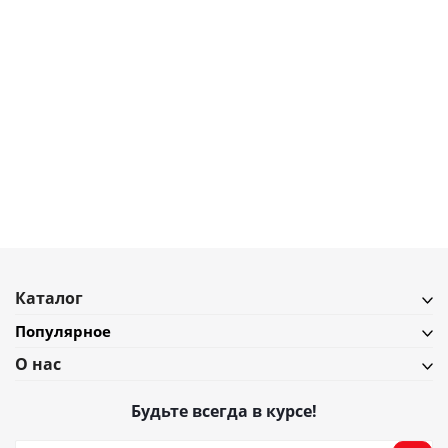
3 100
₽
Набор стаканов arc contrast, 260 мл, коралловые, 2 шт.
В наличии
Подробнее
Каталог
Популярное
О нас
Будьте всегда в курсе!