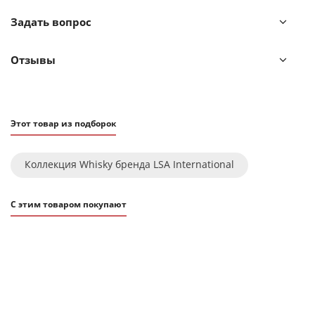
Иногда в готовом изделии из выдувного стекла
Задать вопрос
встречаются пузырьки воздуха — это не является
браком.
Отзывы
Этот товар из подборок
Коллекция Whisky бренда LSA International
С этим товаром покупают