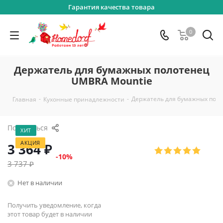
Гарантия качества товара
0
Держатель для бумажных полотенец
UMBRA Mountie
-
-
Держатель для бумажных пол
Главная
Кухонные принадлежности
Поделиться
ХИТ
АКЦИЯ
3 364
₽
-
10
%
3 737
₽
Нет в наличии
Получить уведомление, когда
этот товар будет в наличии