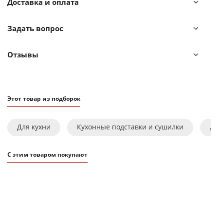
Доставка и оплата
обеспечивает надежную фиксацию держателя на любой
поверхности.
Задать вопрос
Маленькая кухня – больше не повод отказываться от
бумажных полотенец. Закрепляйте держатель, где вам
Отзывы
удобно, - сделайте свой быт более комфортным. Кстати,
это отличный подарок для любой хозяйки, ведь
бумажные полотенца пригодятся всегда!
Этот товар из подборок
Для кухни
Кухонные подставки и сушилки
Де
С этим товаром покупают
ХИТ
АКЦИЯ