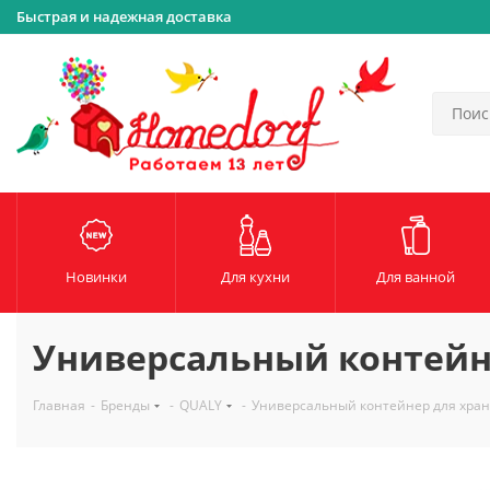
Быстрая и надежная доставка
Новинки
Для кухни
Для ванной
Универсальный контейне
Главная
-
Бренды
-
QUALY
-
Универсальный контейнер для хран