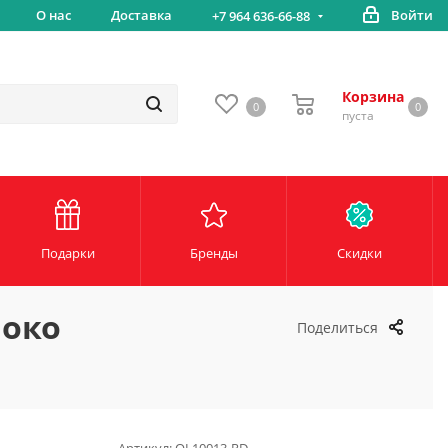
Бесплатная доставка от 5000 руб*
О нас
Доставка
Войти
+7 964 636-66-88
Корзина
0
0
пуста
Подарки
Бренды
Скидки
локо
Поделиться