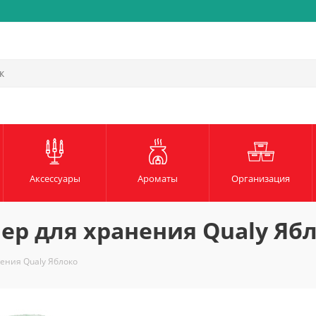
Аксессуары
Ароматы
Организация
р для хранения Qualy Яб
ения Qualy Яблоко