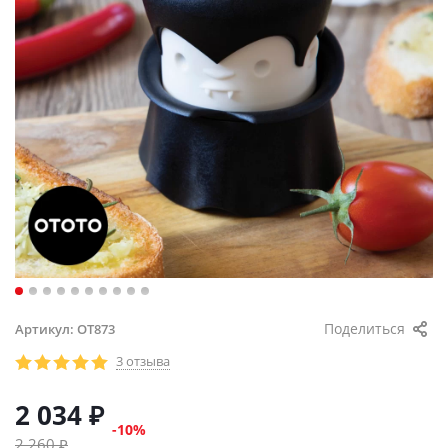
Поделиться
Артикул:
OT873
3 отзыва
2 034
₽
-
10
%
2 260
₽