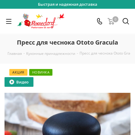
Быстрая и надежная доставка
0
Пресс для чеснока Ototo Gracula
-
-
Пресс для чеснока Ototo Gracu
Главная
Кухонные принадлежности
АКЦИЯ
НОВИНКА
Видео