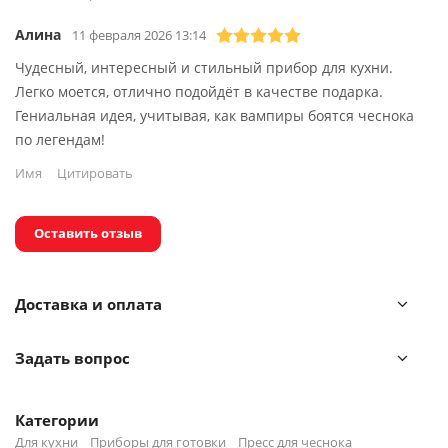
Мыть только вручную.
Алина
11 февраля 2026 13:14
Не содержит бисфенол А.
Чудесный, интересный и стильный прибор для кухни.
Легко моется, отлично подойдёт в качестве подарка.
Каждый предмет из коллекции OTOTO — это не просто
Гениальная идея, учитывая, как вампиры боятся чеснока
функциональный аксессуар, а воплощение сказочных
по легендам!
историй и мифов, которые оживают в вашем доме.
Имя
Цитировать
Бренд стремится привнести в повседневную жизнь
нотку юмора и радости, предлагая уникальные
решения, способные удивить и порадовать.
Оставить отзыв
Доставка и оплата
Задать вопрос
Категории
Для кухни
Приборы для готовки
Пресс для чеснока