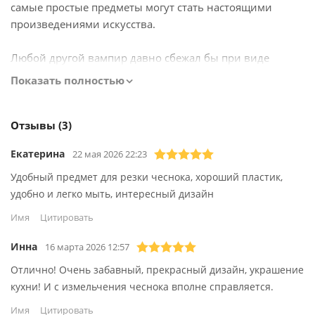
самые простые предметы могут стать настоящими
произведениями искусства.
Любой другой вампир давно сбежал бы при виде
чеснока… Но только не граф Дракула! Один поворот его
Показать полностью
головы — и противнику не останется и шанса! Пресс
легко справится с поставленной задачей, в считанные
секунды перемолов все головки чеснока до состояния
Отзывы (3)
густой кашицы.
Екатерина
22 мая 2026 22:23
Эта чеснокодавилка может измельчать не только
Удобный предмет для резки чеснока, хороший пластик,
чеснок, а также имбирь, орехи, травы и многое другое.
удобно и легко мыть, интересный дизайн
Изготовленная из материалов, не содержащих BPA, на
Имя
Цитировать
100% безопасных для пищевых продуктов, Gracula
является идеальным помощником на кухне.
Инна
16 марта 2026 12:57
Отлично! Очень забавный, прекрасный дизайн, украшение
Детали для Вашего комфорта:
кухни! И с измельчения чеснока вполне справляется.
Уникальный запатентованный дизайн.
Имя
Цитировать
100% безопасно для пищевых продуктов.