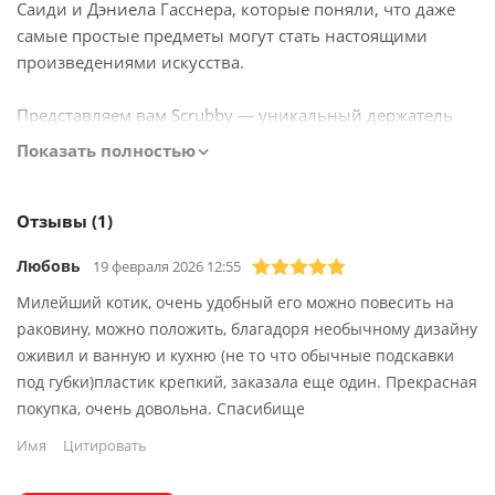
Саиди и Дэниела Гасснера, которые поняли, что даже
самые простые предметы могут стать настоящими
произведениями искусства.
Представляем вам Scrubby — уникальный держатель
для губок в форме милой кошки с девятью жизнями!
Показать полностью
Scrubby изготовлен из высококачественного пластика,
который легко моется и долговечен. Его прочные лапки
Отзывы (1)
удерживают губку над раковиной, позволяя ей быстро
Любовь
19 февраля 2026 12:55
высыхать и оставаться в чистоте — в ней не будут
накапливаться грязь и бактерии.
Милейший котик, очень удобный его можно повесить на
раковину, можно положить, благадоря необычному дизайну
Пусть это милое и практичное существо заботится о
оживил и ванную и кухню (не то что обычные подскавки
чистоте вашей кухни!
под губки)пластик крепкий, заказала еще один. Прекрасная
покупка, очень довольна. Спасибище
Детали для Вашего комфорта:
Имя
Цитировать
Уникальный запатентованный дизайн.
Можно мыть в посудомоечной машине.