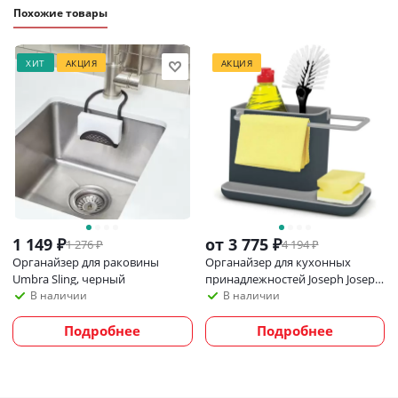
Похожие товары
ХИТ
АКЦИЯ
АКЦИЯ
1 149
₽
от
3 775 ₽
1 276
₽
4 194 ₽
Органайзер для раковины
Органайзер для кухонных
Umbra Sling, черный
принадлежностей Joseph Joseph
Caddy
В наличии
В наличии
Подробнее
Подробнее