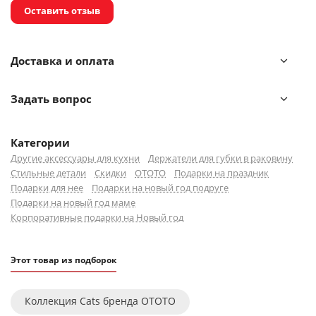
Оставить отзыв
Крепится при помощи присоски.
Не содержит бисфенол А.
Доставка и оплата
Каждый предмет из коллекции OTOTO — это не просто
функциональный аксессуар, а воплощение сказочных
Задать вопрос
историй и мифов, которые оживают в вашем доме.
Бренд стремится привнести в повседневную жизнь
нотку юмора и радости, предлагая уникальные
Категории
решения, способные удивить и порадовать.
Другие аксессуары для кухни
Держатели для губки в раковину
Стильные детали
Скидки
OTOTO
Подарки на праздник
Подарки для нее
Подарки на новый год подруге
Подарки на новый год маме
Корпоративные подарки на Новый год
Этот товар из подборок
Коллекция Cats бренда OTOTO