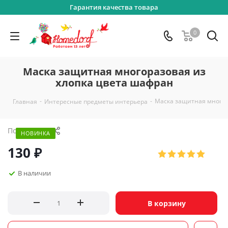
Гарантия качества товара
0
Маска защитная многоразовая из
хлопка цвета шафран
-
-
Маска защитная многор
Главная
Интересные предметы интерьера
Поделиться
НОВИНКА
130
₽
В наличии
В корзину