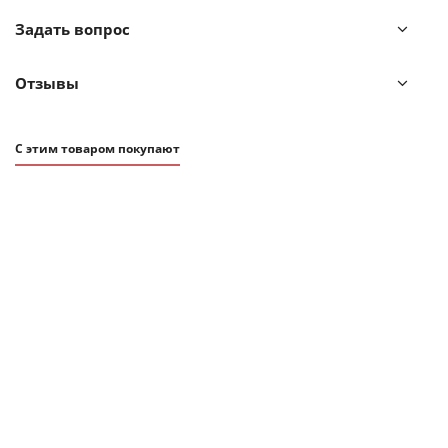
Задать вопрос
Отзывы
С этим товаром покупают
19 990
₽
Ковер из хлопка Jaipur