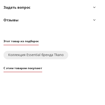
! Максимальная температура стирки 40° C
Задать вопрос
! Гладить при максимальной температуре 110° C
! Барабанная сушка запрещена
! Не отбеливать
Отзывы
! Сухая чистка запрещена
Этот товар из подборок
Коллекция Essential бренда Tkano
С этим товаром покупают