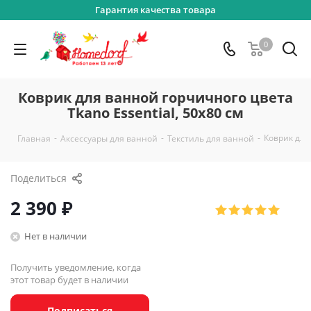
Гарантия качества товара
0
Коврик для ванной горчичного цвета
Tkano Essential, 50х80 см
-
-
-
Коврик для
Главная
Аксессуары для ванной
Текстиль для ванной
Поделиться
2 390
₽
Нет в наличии
Получить уведомление, когда
этот товар будет в наличии
Подписаться