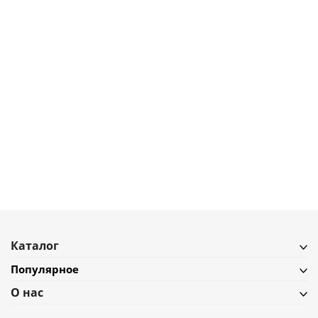
300
₽
Вешалка для швабры Nordic Stream
В наличии
Подробнее
Каталог
Популярное
О нас