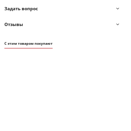
Ведро приобретается отдельно.
Задать вопрос
Отзывы
С этим товаром покупают
2 450
₽
Швабра для мытья пола с телескопической ручкой Nordic Stream 160