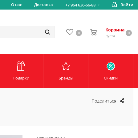
вка
О нас
Доставка
Войти
Беспл
+7 964 636-66-88
Корзина
0
0
пуста
Подарки
Бренды
Скидки
Поделиться