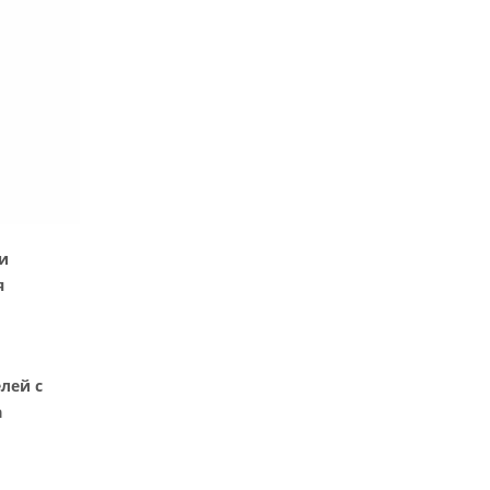
и
я
лей с
а