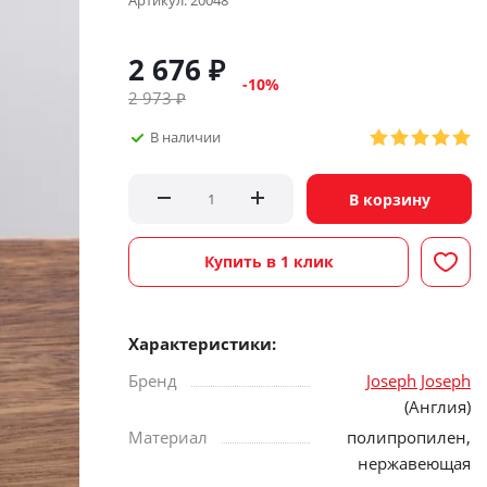
Артикул:
20048
2 676
₽
-
10
%
2 973
₽
В наличии
В корзину
Купить в 1 клик
Характеристики:
Бренд
Joseph Joseph
(Англия)
Материал
полипропилен,
нержавеющая