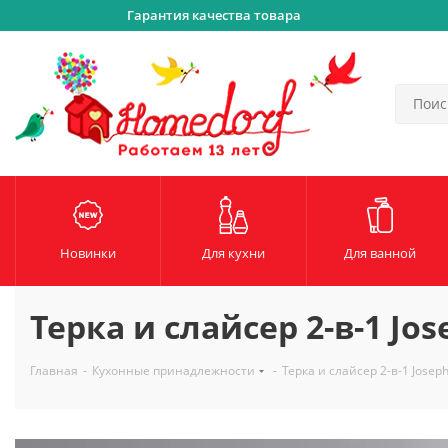
Гарантия качества товара
Новинки
Для кухни
Для ванной
Терка и слайсер 2-в-1 Jos
Главная
-
Кухонные принадлежности
-
Терка и слайсер 2-в-1 Josep