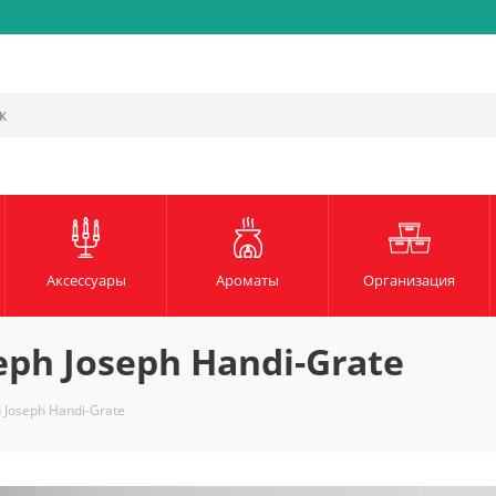
Быстрая и надежная доста
Аксессуары
Ароматы
Организация
eph Joseph Handi-Grate
h Joseph Handi-Grate