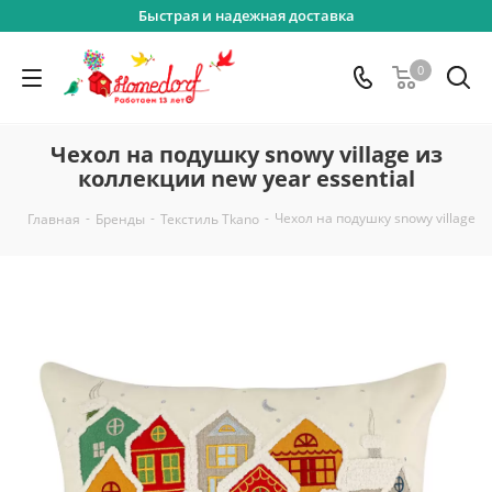
Быстрая и надежная доставка
0
Чехол на подушку snowy village из
коллекции new year essential
-
-
-
Чехол на подушку snowy village и
Главная
Бренды
Текстиль Tkano