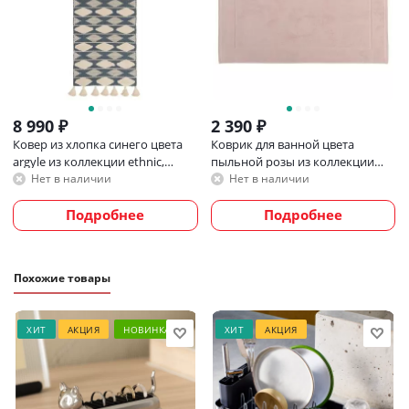
! Сухая чистка запрещена
8 990
₽
2 390
₽
Ковер из хлопка синего цвета
Коврик для ванной цвета
argyle из коллекции ethnic,
пыльной розы из коллекции
70х160 см
Tkano Essential, 50х80 см
Нет в наличии
Нет в наличии
Подробнее
Подробнее
Похожие товары
ХИТ
АКЦИЯ
НОВИНКА
ХИТ
АКЦИЯ