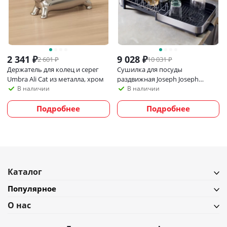
2 341
₽
9 028
₽
2 601
₽
10 031
₽
Держатель для колец и серег
Сушилка для посуды
Umbra Ali Cat из металла, хром
раздвижная Joseph Joseph
Extend Steel Slim
В наличии
В наличии
Подробнее
Подробнее
Каталог
Популярное
О нас