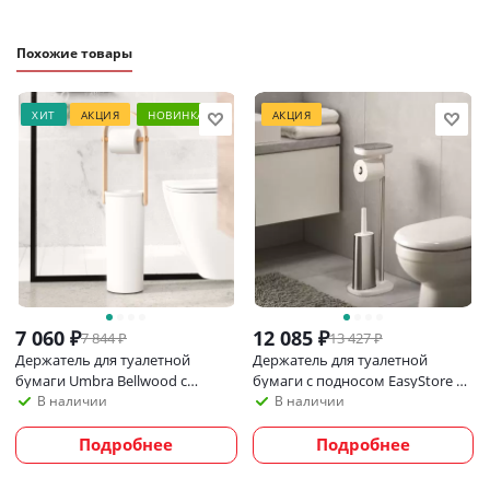
Похожие товары
ХИТ
АКЦИЯ
НОВИНКА
АКЦИЯ
7 060
₽
12 085
₽
7 844
₽
13 427
₽
Держатель для туалетной
Держатель для туалетной
бумаги Umbra Bellwood с
бумаги с подносом EasyStore +
контейнером для хранения
ершик для унитаза Flex
В наличии
В наличии
Подробнее
Подробнее