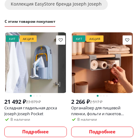
Коллекция EasyStore бренда Joseph Joseph
С этим товаром покупают
ХИТ
АКЦИЯ
ХИТ
АКЦИЯ
21 492
₽
2 266
₽
23 879
₽
2 517
₽
Складная гладильная доска
Органайзер для пищевой
Joseph Joseph Pocket
пленки, фольги и пакетов
Joseph Joseph CupboardStore,
В наличии
В наличии
серый
Подробнее
Подробнее