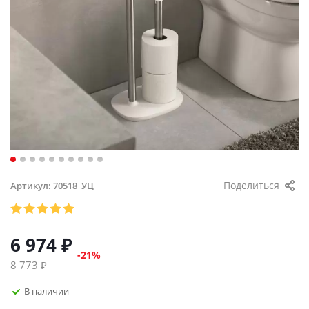
Поделиться
Артикул:
70518_УЦ
6 974
₽
-
21
%
8 773
₽
В наличии