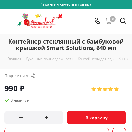
Гарантия качества товара
0
Контейнер стеклянный с бамбуковой
крышкой Smart Solutions, 640 мл
-
-
-
Контейн
Главная
Кухонные принадлежности
Контейнеры для еды
Поделиться
990
₽
В наличии
В корзину