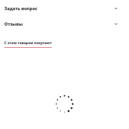
Задать вопрос
Отзывы
С этим товаром покупают
650
₽
Контейнер для запекания и хранения Smart Solutions с крышкой из