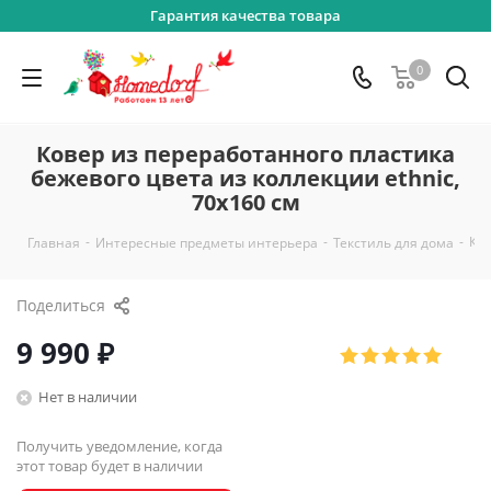
Гарантия качества товара
0
Ковер из переработанного пластика
бежевого цвета из коллекции ethnic,
70х160 см
-
-
-
Ков
Главная
Интересные предметы интерьера
Текстиль для дома
Поделиться
9 990
₽
Нет в наличии
Получить уведомление, когда
этот товар будет в наличии