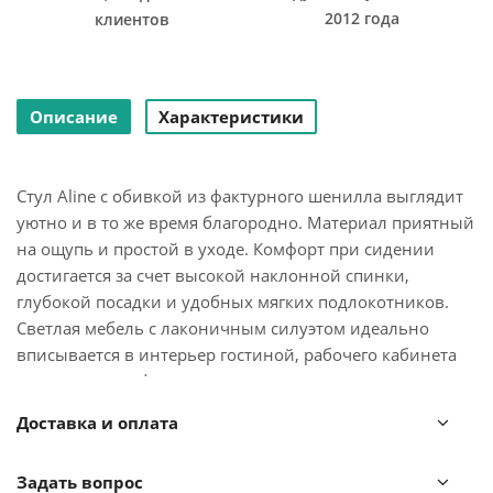
2012 года
клиентов
Описание
Характеристики
Стул Aline с обивкой из фактурного шенилла выглядит
уютно и в то же время благородно. Материал приятный
на ощупь и простой в уходе. Комфорт при сидении
достигается за счет высокой наклонной спинки,
глубокой посадки и удобных мягких подлокотников.
Светлая мебель с лаконичным силуэтом идеально
вписывается в интерьер гостиной, рабочего кабинета
или спальни, оформленных в скандинавском стиле,
лофт, эклектика, фьюжн, неоклассика и др.
Доставка и оплата
Материалы: 93% полиэстер, 7% нейлон, фанера, железо,
Задать вопрос
поролон. Размеры: 70x55x83 см. Высота сиденья: 50 см.