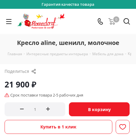
Гарантия качества товара
0
Кресло aline, шенилл, молочное
-
-
-
Крес
Главная
Интересные предметы интерьера
Мебель для дома
Поделиться
21 900
₽
Срок поставки товара 2-5 рабочих дня
В корзину
Купить в 1 клик