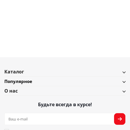
22 900
₽
Лаунж-кресло haugen, темно-серое/светло-серое
В наличии
Подробнее
Каталог
Популярное
О нас
Будьте всегда в курсе!