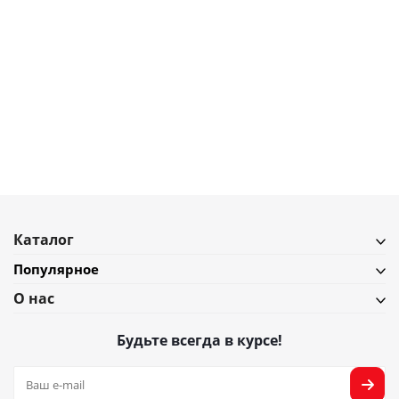
6 900
₽
Лампа настольная vinger, D22х26 см, черная
В наличии
Подробнее
Каталог
Популярное
О нас
Будьте всегда в курсе!