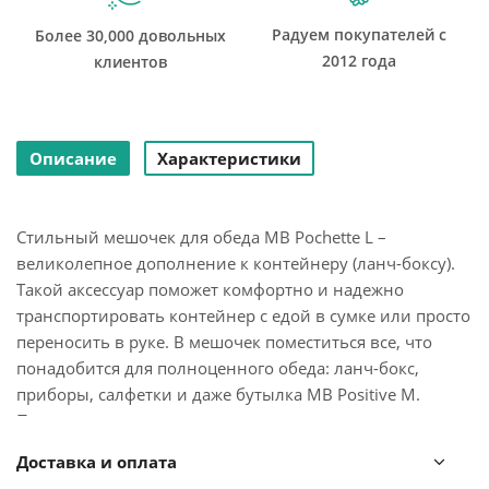
Радуем покупателей с
Более 30,000 довольных
2012 года
клиентов
Описание
Характеристики
Стильный мешочек для обеда MB Pochette L –
великолепное дополнение к контейнеру (ланч-боксу).
Такой аксессуар поможет комфортно и надежно
транспортировать контейнер с едой в сумке или просто
переносить в руке. В мешочек поместиться все, что
понадобится для полноценного обеда: ланч-бокс,
приборы, салфетки и даже бутылка MB Positive M.
Плотная ткань защищает предметы от загрязнения и
механических повреждений. Практичный и легкий в
Доставка и оплата
уходе полиэстер очень прочен, быстро сохнет, отлично