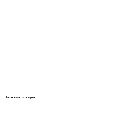
1 590
₽
Мешочек для ланча Monbento pochette l, flamingo
В наличии
Подробнее
Похожие товары