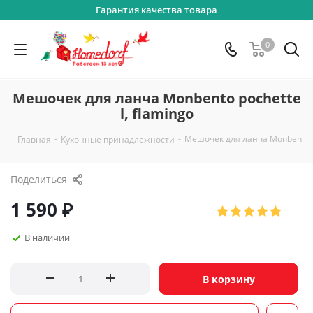
Гарантия качества товара
0
Мешочек для ланча Monbento pochette
l, flamingo
-
-
Мешочек для ланча Monbento po
Главная
Кухонные принадлежности
Поделиться
1 590
₽
В наличии
В корзину