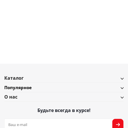
5 180
₽
Набор из термосумки и контейнера handy bio, 1,4 л, зеленый
В наличии
Подробнее
Каталог
Популярное
О нас
Будьте всегда в курсе!