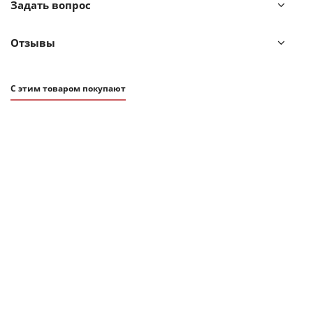
Задать вопрос
Отзывы
С этим товаром покупают
4 400
₽
Термосумка Reisenthel Thermoshopper navy
Нет в наличии