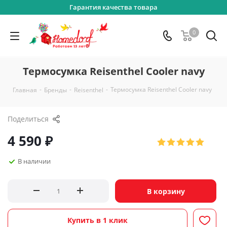
Гарантия качества товара
0
Термосумка Reisenthel Cooler navy
-
-
-
Термосумка Reisenthel Cooler navy
Главная
Бренды
Reisenthel
Поделиться
4 590
₽
В наличии
В корзину
Купить в 1 клик