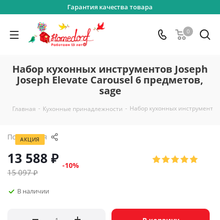
Гарантия качества товара
0
Набор кухонных инструментов Joseph
Joseph Elevate Carousel 6 предметов,
sage
-
-
Набор кухонных инструментов J
Главная
Кухонные принадлежности
Поделиться
АКЦИЯ
13 588
₽
-
10
%
15 097
₽
В наличии