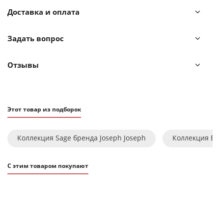
Доставка и оплата
Набор Elevate выдерживает температуру до 200°С, а
термостойкие силиконовые ручки – до 270°С.
Задать вопрос
В набор входит:
ложка
Отзывы
ложка-шумовка
ложка для спагетти
половник
Этот товар из подборок
лопатка
лопатка-шумовка
Коллекция Sage бренда Joseph Joseph
Коллекция Ele
подставка.
С этим товаром покупают
Приборы можно мыть в посудомоечной машине.
Подставку рекомендуется протирать влажной тканью.
ХИТ
АКЦИЯ