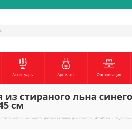
Быстрая и надежная доста
Аксессуары
Ароматы
Организация
 из стираного льна синего
45 см
стираного льна синего цвета из коллекции essential, 45х45 см
-
Подборки