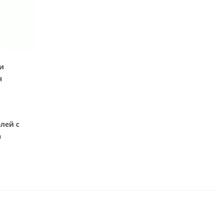
и
я
лей с
а