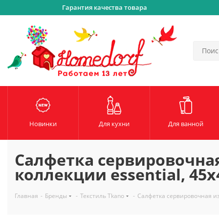
Гарантия качества товара
Новинки
Для кухни
Для ванной
Салфетка сервировочная
коллекции essential, 45х
Главная
-
Бренды
-
Текстиль Tkano
-
Салфетка сервировочная из 