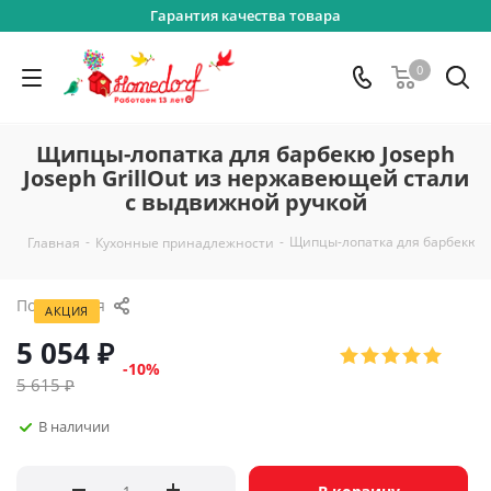
Гарантия качества товара
0
Щипцы-лопатка для барбекю Joseph
Joseph GrillOut из нержавеющей стали
с выдвижной ручкой
-
-
Щипцы-лопатка для барбекю Jo
Главная
Кухонные принадлежности
Поделиться
АКЦИЯ
5 054
₽
-
10
%
5 615
₽
В наличии