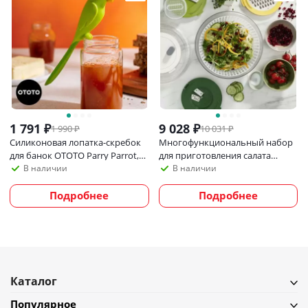
1 791
₽
9 028
₽
1 990
₽
10 031
₽
Силиконовая лопатка-скребок
Многофункциональный набор
для банок OTOTO Parry Parrot,
для приготовления салата
для джема, паст и соусов
Joseph Joseph Multi-Prep
В наличии
В наличии
Подробнее
Подробнее
Каталог
Популярное