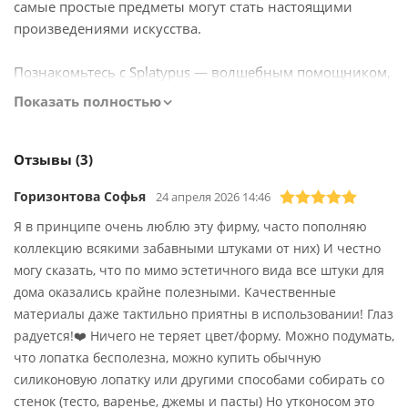
самые простые предметы могут стать настоящими
произведениями искусства.
Познакомьтесь с Splatypus — волшебным помощником,
который позволит вам извлечь максимум из каждой
Показать полностью
банки!
Созданный с заботой компанией OTOTO, Splatypus —
Отзывы (3)
это не просто скребок для банок, а настоящий
Горизонтова Софья
24 апреля 2026 14:46
кулинарный волшебник, который поможет вам
насладиться каждой каплей вашего любимого джема,
Я в принципе очень люблю эту фирму, часто пополняю
масла или мягкого сыра.
коллекцию всякими забавными штуками от них) И честно
могу сказать, что по мимо эстетичного вида все штуки для
Удобный и стильный, Splatypus станет вашим верным
дома оказались крайне полезными. Качественные
союзником на кухне, а уборка станет легким делом
материалы даже тактильно приятны в использовании! Глаз
после того, как вы насладитесь каждым вкусным
радуется!❤️ Ничего не теряет цвет/форму. Можно подумать,
моментом.
что лопатка бесполезна, можно купить обычную
силиконовую лопатку или другими способами собирать со
Детали для Вашего комфорта:
стенок (тесто, варенье, джемы и пасты) Но утконосом это