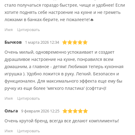
Уникальный запатентованный дизайн.
стало получаться гораздо быстрее, чище и удобнее! Если
хотите поднять себе настроение на кухне и не греметь
100% безопасно для пищевых продуктов.
ложками в банках-берите, не пожалеете!🔥
Размер рабочей части: 9х3,2 см.
Имя
Можно мыть в посудомоечной машине.
Цитировать
Не содержит бисфенол А.
Бычков
1 марта 2026 12:34
Очень милый, одновременно успокаивает и создает
Каждый предмет из коллекции OTOTO — это не просто
дурашливое настроение на кухне, понравился всем
функциональный аксессуар, а воплощение сказочных
домашним, а главное - детям! Любимая теперь кухонная
историй и мифов, которые оживают в вашем доме.
игрушка ). Удобно ложится в руку. Легкий. Безопасен и
Бренд стремится привнести в повседневную жизнь
функционален. Для максимального эффекта еще ему бы
нотку юмора и радости, предлагая уникальные
ручку из еще более 'мягкого пластика' (софттач)!
решения, способные удивить и порадовать.
Имя
Цитировать
Ольга
9 февраля 2026 12:25
Очень крутой бренд, всегда все делают комплименты!
Имя
Цитировать