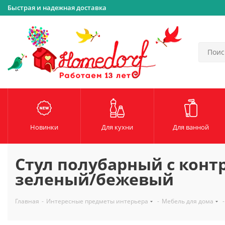
Быстрая и надежная доставка
Новинки
Для кухни
Для ванной
Стул полубарный с конт
зеленый/бежевый
Главная
-
Интересные предметы интерьера
-
Мебель для дома
-