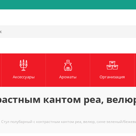
Аксессуары
Ароматы
Организация
растным кантом pea, велюр
Стул полубарный с контрастным кантом pea, велюр, сине-зеленый/бежев