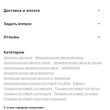
кристальной чистоты, схожим с утренним воздухом в
горах. Парфюмерная композиция оказывает
Доставка и оплата
пробуждающие действие, придает сил, способствует
открытию новых горизонтов. Изделие имеет стильный
Задать вопрос
дизайн, благодаря чему может стать необычным
акцентом интерьера и оригинальным подарком к
празднику.
Отзывы
При производстве используется только природный
Категории
воск растительного происхождения. Свечи не содержат
Ароматы для дома
Ароматические свечи для дома
спирт, не выделяют токсины, почти не коптят и горят
Ароматические свечи в стекле
Ароматические свечи в стакане
более 40 часов. Стеклянный стакан не дает воску
Натуральные ароматические свечи
AMBIENTAIR
растекаться и капать на используемую под свечу
Ароматические свечи Ambientair
поверхность.
Коллекция ароматов Lacrosse от Ambientair
Оригинальные подарки на Новый Год 2026
8 Марта
Подарки на новый год девушке
Подарки на новый год сестре
Семейство: свежие.
Подарки на новый год подруге
Подарки на новый год маме
Ноты: кислород.
Подарки на новый год коллеге женщине
Время горения: 40 часов.
С этим товаром покупают