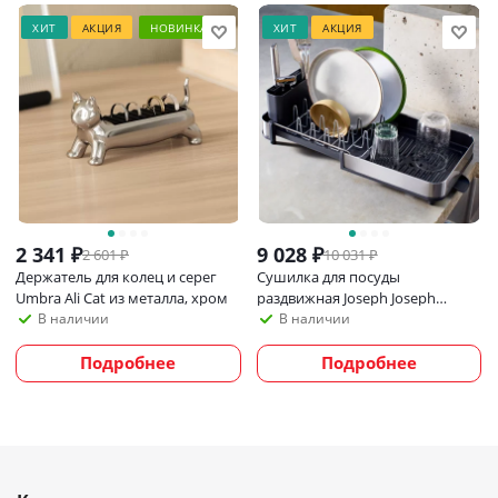
ХИТ
АКЦИЯ
НОВИНКА
ХИТ
АКЦИЯ
2 341
₽
9 028
₽
2 601
₽
10 031
₽
Держатель для колец и серег
Сушилка для посуды
Umbra Ali Cat из металла, хром
раздвижная Joseph Joseph
Extend Steel Slim
В наличии
В наличии
Подробнее
Подробнее