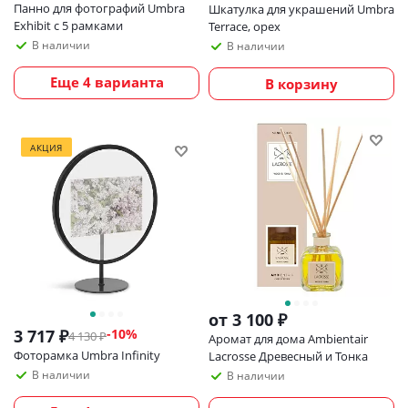
Панно для фотографий Umbra
Шкатулка для украшений Umbra
Exhibit с 5 рамками
Terrace, орех
В наличии
В наличии
Еще 4 варианта
В корзину
АКЦИЯ
от
3 100 ₽
3 717
₽
-
10
%
4 130
₽
Аромат для дома Ambientair
Фоторамка Umbra Infinity
Lacrosse Древесный и Тонка
В наличии
В наличии