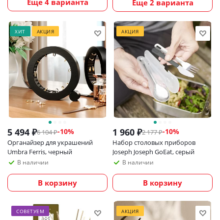
Еще 4 варианта
Еще 2 варианта
ХИТ
АКЦИЯ
АКЦИЯ
5 494
₽
1 960
₽
-
10
%
-
10
%
6 104
₽
2 177
₽
Органайзер для украшений
Набор столовых приборов
Umbra Ferris, черный
Joseph Joseph GoEat, серый
В наличии
В наличии
В корзину
В корзину
СОВЕТУЕМ
АКЦИЯ