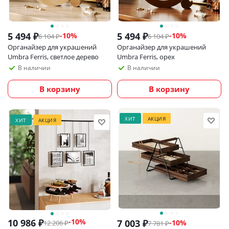
5 494
₽
5 494
₽
-
10
%
-
10
%
6 104
₽
6 104
₽
Органайзер для украшений
Органайзер для украшений
Umbra Ferris, светлое дерево
Umbra Ferris, орех
В наличии
В наличии
В корзину
В корзину
ХИТ
АКЦИЯ
ХИТ
АКЦИЯ
10 986
₽
-
10
%
7 003
₽
-
10
%
12 206
₽
7 781
₽