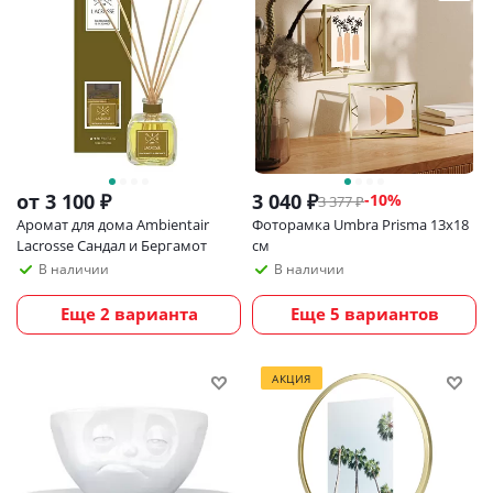
от
3 100 ₽
3 040
₽
-
10
%
3 377
₽
Аромат для дома Ambientair
Фоторамка Umbra Prisma 13х18
Lacrosse Сандал и Бергамот
см
В наличии
В наличии
Еще 2 варианта
Еще 5 вариантов
АКЦИЯ