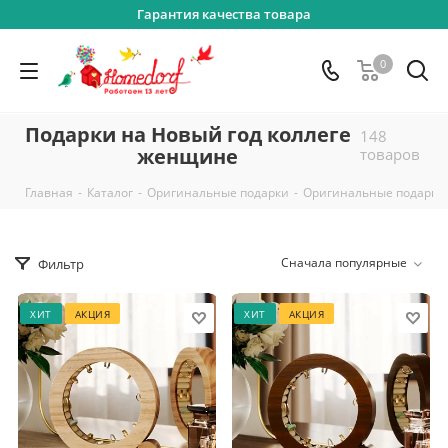
Гарантия качества товара
0
Подарки на Новый год коллеге
148
женщине
товаров
-
-
-
Главная
Каталог
Оригинальные подарки
Оригинальные подарки
Сначала популярные
Фильтр
ХИТ
АКЦИЯ
ХИТ
АКЦИЯ