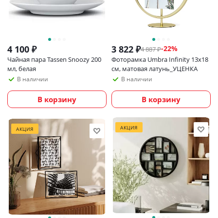
4 100
₽
3 822
₽
-
22
%
4 887
₽
Чайная пара Tassen Snoozy 200
Фоторамка Umbra Infinity 13х18
мл, белая
см, матовая латунь_УЦЕНКА
В наличии
В наличии
В корзину
В корзину
АКЦИЯ
АКЦИЯ