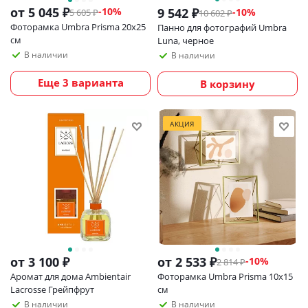
от
5 045 ₽
-10%
9 542
₽
-
10
%
5 605 ₽
10 602
₽
Фоторамка Umbra Prisma 20х25
Панно для фотографий Umbra
см
Luna, черное
В наличии
В наличии
Еще 3 варианта
В корзину
АКЦИЯ
от
3 100 ₽
от
2 533 ₽
-10%
2 814 ₽
Аромат для дома Ambientair
Фоторамка Umbra Prisma 10х15
Lacrosse Грейпфрут
см
В наличии
В наличии