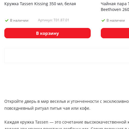
Кружка Tassen Kissing 350 мл, белая
Чайная пара T
Beethoven 260
Артикул: T01.87.01
В наличии
В наличии
В корзину
Откройте дверь в мир веселья и утонченности с эксклюзивно
повседневный ритуал питья чая или кофе.
Каждая кружка Tassen — это сочетание высококачественной 
делают эти кружки поистине особенными. Серия включает в с