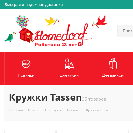
Быстрая и надежная доставка
Новинки
Для кухни
Для ванной
Кружки Tassen
35 товаров
Главная
-
Каталог
-
Бренды
-
Tassen
-
Кружки Tassen