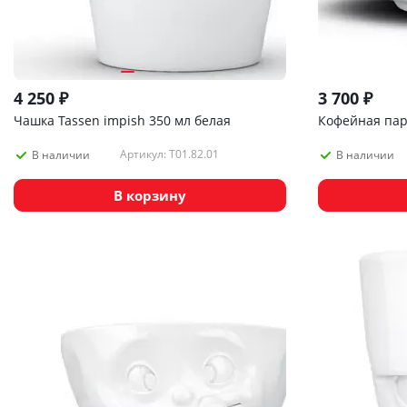
4 250
₽
3 700
₽
Чашка Tassen impish 350 мл белая
Кофейная пара
Артикул: T01.82.01
В наличии
В наличии
В корзину