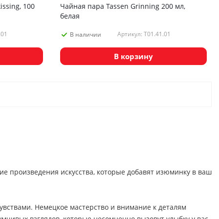
ssing, 100
Чайная пара Tassen Grinning 200 мл,
белая
.01
Артикул: T01.41.01
В наличии
В корзину
щие произведения искусства, которые добавят изюминку в ваш
увствами. Немецкое мастерство и внимание к деталям
умчивых взглядов, которые несомненно вызовут улыбку у вас