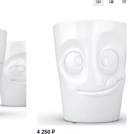
4 250
₽