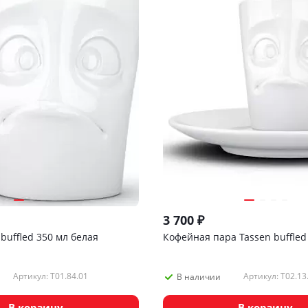
3 700
₽
buffled 350 мл белая
Кофейная пара Tassen buffled
Артикул: T01.84.01
Артикул: T02.13
В наличии
В корзину
В корзину