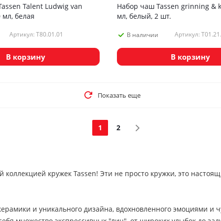
assen Talent Ludwig van
Набор чаш Tassen grinning & ki
 мл, белая
мл, белый, 2 шт.
Артикул: T80.01.01
Артикул: T01.21
В наличии
В корзину
В корзину
Показать еще
1
2
й коллекцией кружек Tassen! Эти не просто кружки, это настоя
керамики и уникального дизайна, вдохновленного эмоциями и ч
ебя множество экспрессивных "лиц", от широких улыбок до зад