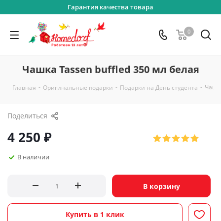
Гарантия качества товара
0
Чашка Tassen buffled 350 мл белая
-
-
-
Чашка
Главная
Оригинальные подарки
Подарки на День студента
Поделиться
4 250
₽
В наличии
В корзину
Купить в 1 клик