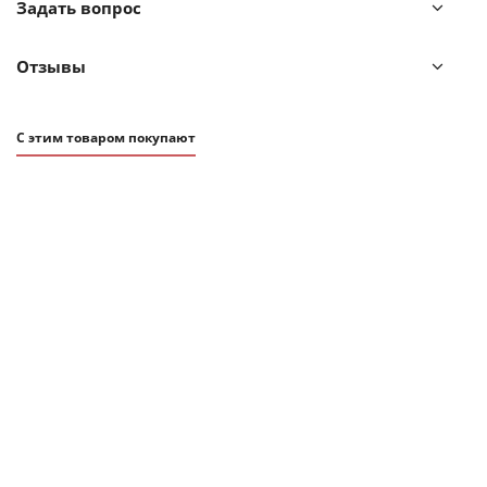
Задать вопрос
Отзывы
С этим товаром покупают
СОВЕТУЕМ
6 290
₽
Набор из 2 чашек Tassen joking & tasty 350 мл белый
В наличии