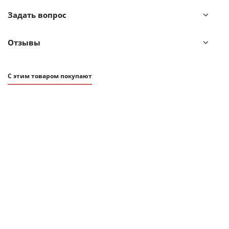
Задать вопрос
Отзывы
С этим товаром покупают
СОВЕТУЕМ
6 290
₽
Набор из 2 чашек Tassen joking & tasty 350 мл белый