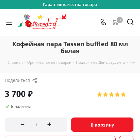
Гарантия качества товара
0
Кофейная пара Tassen buffled 80 мл
белая
-
-
-
Кофей
Главная
Оригинальные подарки
Подарки на День студента
Поделиться
3 700
₽
В наличии
В корзину