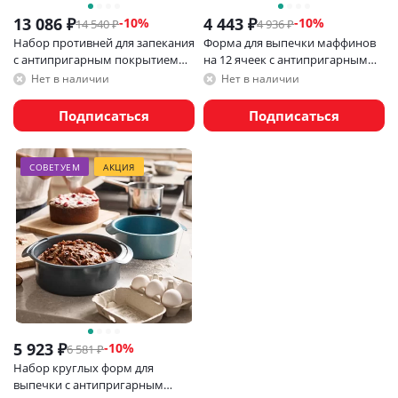
13 086
₽
4 443
₽
-
10
%
-
10
%
14 540
₽
4 936
₽
Набор противней для запекания
Форма для выпечки маффинов
с антипригарным покрытием
на 12 ячеек с антипригарным
Joseph Joseph Nest, 3 шт
покрытием Joseph Joseph Nest
Нет в наличии
Нет в наличии
Bake
Подписаться
Подписаться
СОВЕТУЕМ
АКЦИЯ
5 923
₽
-
10
%
6 581
₽
Набор круглых форм для
выпечки с антипригарным