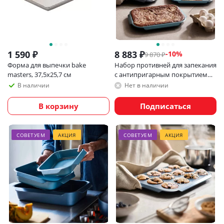
1 590
₽
8 883
₽
-
10
%
9 870
₽
Форма для выпечки bake
Набор противней для запекания
masters, 37,5х25,7 см
с антипригарным покрытием
Joseph Joseph Nest Bake, 3 шт
В наличии
Нет в наличии
В корзину
Подписаться
СОВЕТУЕМ
АКЦИЯ
СОВЕТУЕМ
АКЦИЯ