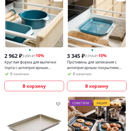
2 962
₽
3 345
₽
-
10
%
-
10
%
3 291
₽
3 716
₽
Круглая форма для выпечки
Противень для запекания с
торта с антипригарным
антипригарным покрытием
покрытием 20 см Joseph Joseph
Joseph Joseph Nest Bake, 32,6x30
В наличии
В наличии
Nest Bake
см
В корзину
В корзину
СОВЕТУЕМ
АКЦИЯ