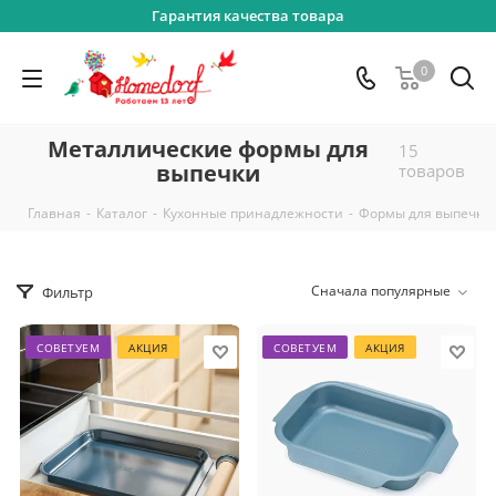
Гарантия качества товара
0
Металлические формы для
15
выпечки
товаров
-
-
-
Главная
Каталог
Кухонные принадлежности
Формы для выпечки 
Сначала популярные
Фильтр
СОВЕТУЕМ
АКЦИЯ
СОВЕТУЕМ
АКЦИЯ