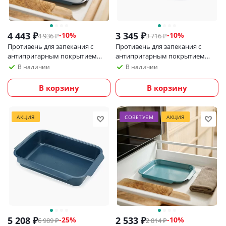
4 443
₽
3 345
₽
-
10
%
-
10
%
4 936
₽
3 716
₽
Противень для запекания с
Противень для запекания с
антипригарным покрытием
антипригарным покрытием
Joseph Joseph Nest Bake, 41x30
Joseph Joseph Nest, 30x23 см
В наличии
В наличии
см
В корзину
В корзину
АКЦИЯ
СОВЕТУЕМ
АКЦИЯ
5 208
₽
2 533
₽
-
25
%
-
10
%
6 989
₽
2 814
₽