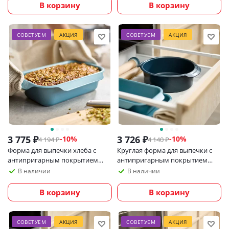
см
В корзину
В корзину
СОВЕТУЕМ
АКЦИЯ
СОВЕТУЕМ
АКЦИЯ
3 775
₽
3 726
₽
-
10
%
-
10
%
4 194
₽
4 140
₽
Форма для выпечки хлеба с
Круглая форма для выпечки с
антипригарным покрытием
антипригарным покрытием
Joseph Joseph Nest Bake
Joseph Joseph Nest Bake, 23 см
В наличии
В наличии
В корзину
В корзину
СОВЕТУЕМ
АКЦИЯ
СОВЕТУЕМ
АКЦИЯ