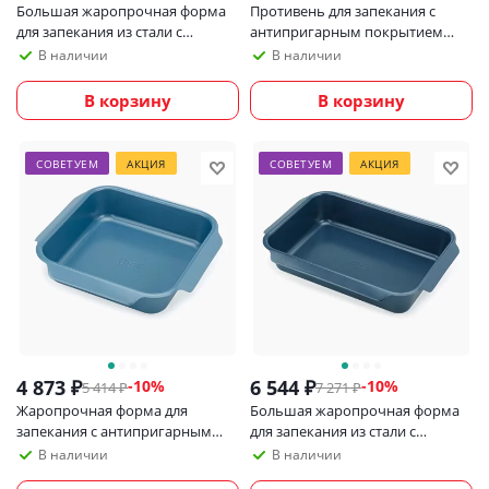
Большая жаропрочная форма
Противень для запекания с
для запекания из стали с
антипригарным покрытием
антипригарным покрытием
Joseph Joseph Nest Bake, 30x23
В наличии
В наличии
Joseph Joseph Nest Oven, 41x30
см
см_УЦЕНКА
В корзину
В корзину
СОВЕТУЕМ
АКЦИЯ
СОВЕТУЕМ
АКЦИЯ
4 873
₽
6 544
₽
-
10
%
-
10
%
5 414
₽
7 271
₽
Жаропрочная форма для
Большая жаропрочная форма
запекания с антипригарным
для запекания из стали с
покрытием Joseph Joseph Nest
антипригарным покрытием
В наличии
В наличии
Oven, 30x30 см
Joseph Joseph Nest Oven, 41x30