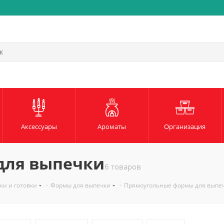
Быстрая и надежная доста
Аксессуары
Ароматы
Организация
для выпечки
6 товаров
ки и готовки
-
Формы для выпечки
-
Прямоугольные формы для выпе