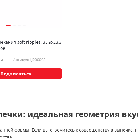
кания soft ripples, 35,9х23,3
ное
Артикул: LJ000065
ии
Подписаться
ечки: идеальная геометрия вку
нной формы. Если вы стремитесь к совершенству в выпечке, 
сства.