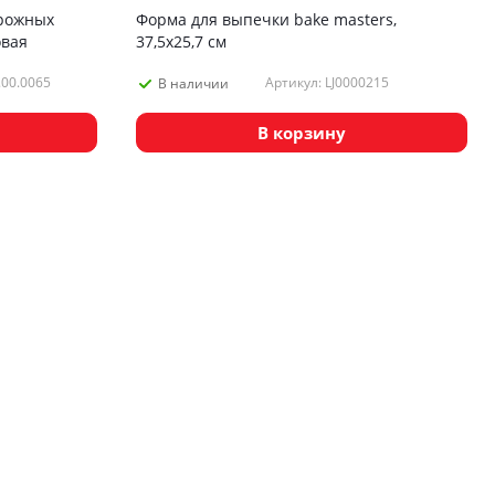
рожных
Форма для выпечки bake masters,
овая
37,5х25,7 см
.00.0065
Артикул: LJ0000215
В наличии
В корзину