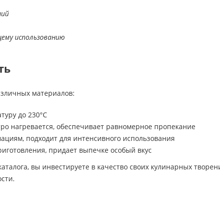
ний
щему использованию
ть
азличных материалов:
туру до 230°C
тро нагревается, обеспечивает равномерное пропекание
мациям, подходит для интенсивного использования
риготовления, придает выпечке особый вкус
аталога, вы инвестируете в качество своих кулинарных творен
сти.