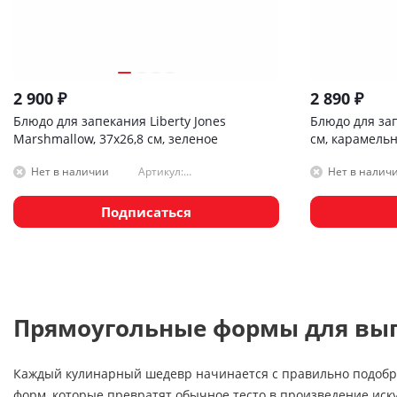
2 900
₽
2 890
₽
Блюдо для запекания Liberty Jones
Блюдо для запе
Marshmallow, 37х26,8 см, зеленое
см, карамель
Артикул:
Нет в наличии
Нет в налич
GBP_LJ_DSMRL_PRC_GRN
Подписаться
Прямоугольные формы для вып
Каждый кулинарный шедевр начинается с правильно подобра
форм, которые превратят обычное тесто в произведение иску