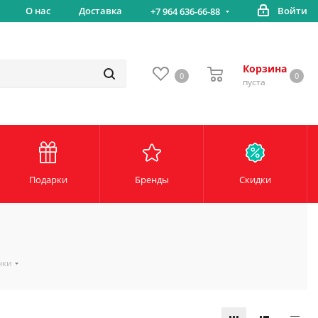
вка
О нас
Доставка
Войти
Беспл
+7 964 636-66-88
Корзина
0
0
пуста
Подарки
Бренды
Скидки
чки