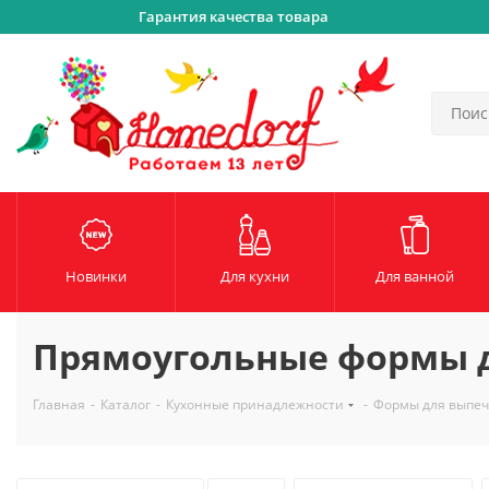
Гарантия качества товара
Новинки
Для кухни
Для ванной
Прямоугольные формы 
Главная
-
Каталог
-
Кухонные принадлежности
-
Формы для выпеч