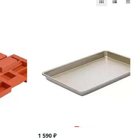
1 590
₽