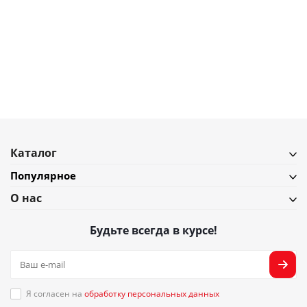
Круглая форма для выпечки с антипригарным покрытием Joseph
Joseph Nest Bake, 23 см
В наличии
Подробнее
Каталог
Популярное
О нас
Будьте всегда в курсе!
Я согласен на
обработку персональных данных