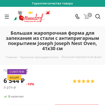
Гарантия качества товара
0
Большая жаропрочная форма для
запекания из стали с антипригарным
покрытием Joseph Joseph Nest Oven,
41x30 см
-
-
Большая жаропрочная форма дл
Главная
Кухонные принадлежности
Поделиться
СОВЕТУЕМ
АКЦИЯ
6 544
₽
-
10
%
7 271
₽
В наличии