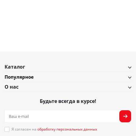
Держатель для губки Peleg Design Mrs. Sponge — кухонный держатель
на присоске для раковины и ванны
В наличии
Подробнее
Каталог
Популярное
О нас
Будьте всегда в курсе!
Я согласен на
обработку персональных данных