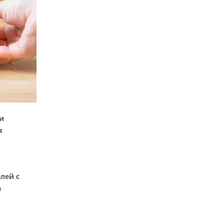
и
я
лей с
а