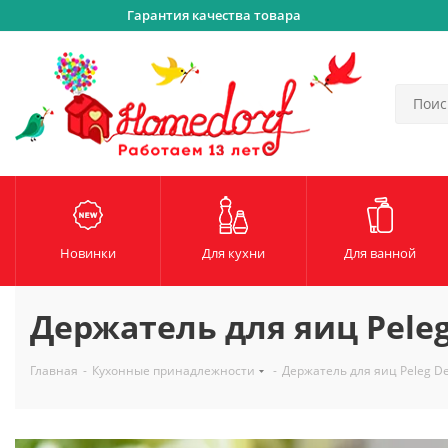
Гарантия качества товара
Новинки
Для кухни
Для ванной
Держатель для яиц Peleg
Главная
-
Кухонные принадлежности
-
Держатель для яиц Peleg De