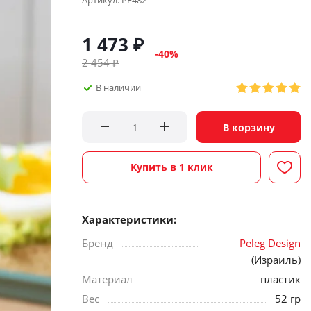
Артикул:
PE482
1 473
₽
-
40
%
2 454
₽
В наличии
В корзину
Купить в 1 клик
Характеристики:
Бренд
Peleg Design
(Израиль)
Материал
пластик
Вес
52 гр