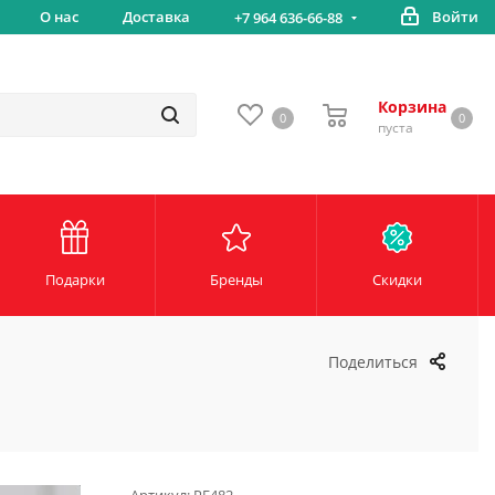
вка
О нас
Доставка
Войти
Беспл
+7 964 636-66-88
Корзина
0
0
пуста
Подарки
Бренды
Скидки
Поделиться