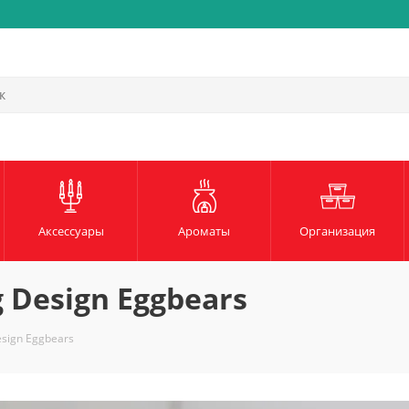
Быстрая и надежная доста
Аксессуары
Ароматы
Организация
 Design Eggbears
sign Eggbears