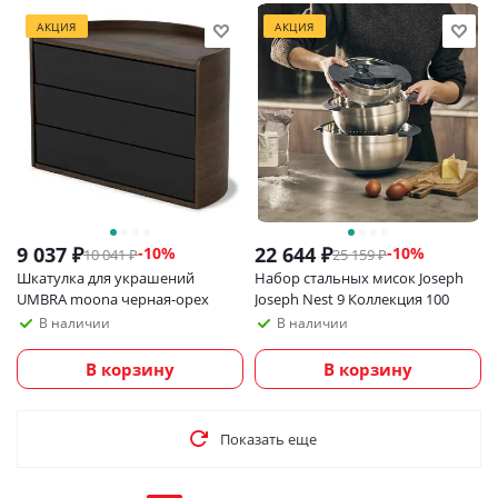
АКЦИЯ
АКЦИЯ
9 037
₽
22 644
₽
-
10
%
-
10
%
10 041
₽
25 159
₽
Шкатулка для украшений
Набор стальных мисок Joseph
UMBRA moona черная-орех
Joseph Nest 9 Коллекция 100
В наличии
В наличии
В корзину
В корзину
Показать еще