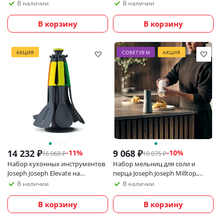
черные
В наличии
В наличии
В корзину
В корзину
АКЦИЯ
СОВЕТУЕМ
АКЦИЯ
14 232
₽
9 068
₽
-
11
%
-
10
%
16 068
₽
10 075
₽
Набор кухонных инструментов
Набор мельниц для соли и
Joseph Joseph Elevate на
перца Joseph Joseph Milltop,
вращающейся
серый
В наличии
В наличии
подставке_УЦЕНКА
В корзину
В корзину