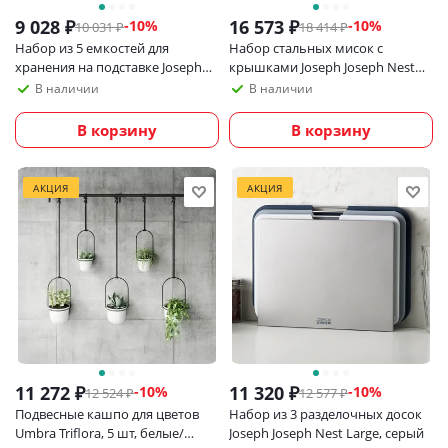
9 028
₽
16 573
₽
-
10
%
-
10
%
10 031
₽
18 414
₽
Набор из 5 емкостей для
Набор стальных мисок с
хранения на подставке Joseph
крышками Joseph Joseph Nest
Joseph Podium
Prep Коллекция 100
В наличии
В наличии
В корзину
В корзину
АКЦИЯ
АКЦИЯ
11 272
₽
11 320
₽
-
10
%
-
10
%
12 524
₽
12 577
₽
Подвесные кашпо для цветов
Набор из 3 разделочных досок
Umbra Triflora, 5 шт, белые/
Joseph Joseph Nest Large, серый