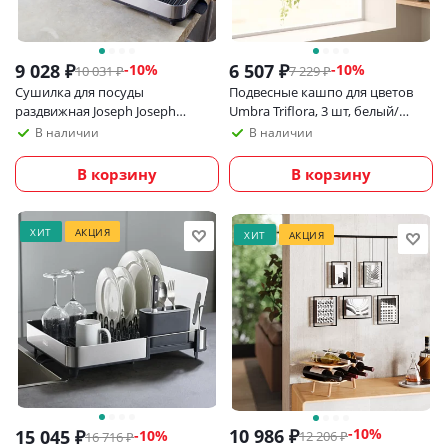
9 028
₽
6 507
₽
-
10
%
-
10
%
10 031
₽
7 229
₽
Сушилка для посуды
Подвесные кашпо для цветов
раздвижная Joseph Joseph
Umbra Triflora, 3 шт, белый/
Extend Steel Slim
черный
В наличии
В наличии
В корзину
В корзину
ХИТ
АКЦИЯ
ХИТ
АКЦИЯ
10 986
₽
-
10
%
15 045
₽
-
10
%
12 206
₽
16 716
₽