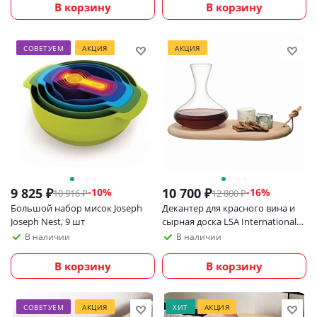
В корзину
В корзину
СОВЕТУЕМ
АКЦИЯ
АКЦИЯ
9 825
₽
10 700
₽
-
10
%
-
16
%
10 916
₽
12 800
₽
Большой набор мисок Joseph
Декантер для красного вина и
Joseph Nest, 9 шт
сырная доска LSA International
Wine_УЦЕНКА
В наличии
В наличии
В корзину
В корзину
СОВЕТУЕМ
АКЦИЯ
ХИТ
АКЦИЯ