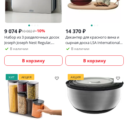
9 074
₽
14 370
₽
-
10
%
10 082
₽
Набор из 3 разделочных досок
Декантер для красного вина и
Joseph Joseph Nest Regular,
сырная доска LSA International
серый
Wine
В наличии
В наличии
В корзину
В корзину
ХИТ
АКЦИЯ
АКЦИЯ