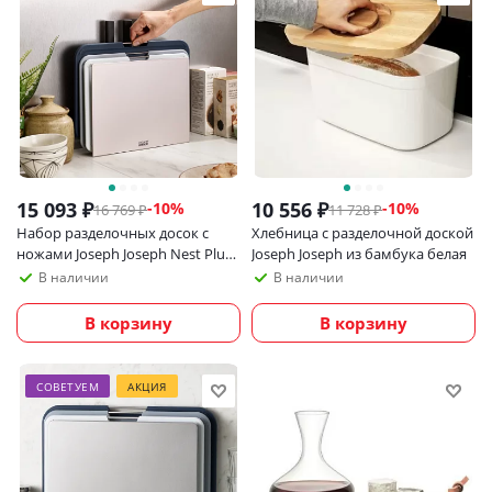
15 093
₽
10 556
₽
-
10
%
-
10
%
16 769
₽
11 728
₽
Набор разделочных досок с
Хлебница с разделочной доской
ножами Joseph Joseph Nest Plus,
Joseph Joseph из бамбука белая
серый
В наличии
В наличии
В корзину
В корзину
СОВЕТУЕМ
АКЦИЯ