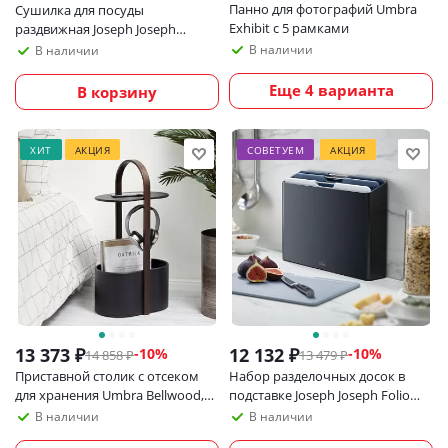
Панно для фотографий Umbra
Сушилка для посуды
Exhibit с 5 рамками
раздвижная Joseph Joseph
Extend Steel
В наличии
В наличии
Еще 4 варианта
В корзину
ХИТ
АКЦИЯ
СОВЕТУЕМ
АКЦИЯ
13 373
₽
12 132
₽
-
10
%
-
10
%
14 858
₽
13 479
₽
Приставной столик с отсеком
Набор разделочных досок в
для хранения Umbra Bellwood,
подставке Joseph Joseph Folio
черный/орех
Large, графит
В наличии
В наличии