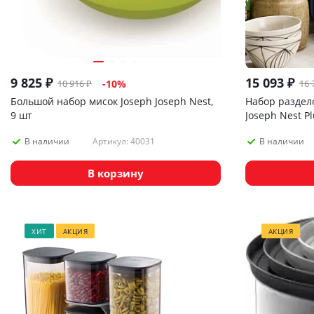
9 825
₽
15 093
₽
10 916
₽
16 
-
10
%
Большой набор мисок Joseph Joseph Nest,
Набор раздел
9 шт
Joseph Nest P
Артикул: 40031
В наличии
В наличии
В корзину
ХИТ
АКЦИЯ
АКЦИЯ