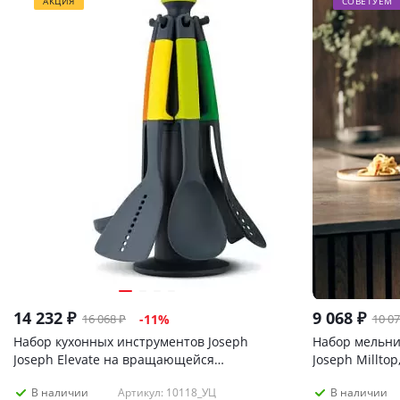
АКЦИЯ
СОВЕТУЕМ
14 232
₽
9 068
₽
16 068
₽
10 0
-
11
%
Набор кухонных инструментов Joseph
Набор мельни
Joseph Elevate на вращающейся
Joseph Milltop
подставке_УЦЕНКА
Артикул: 10118_УЦ
В наличии
В наличии