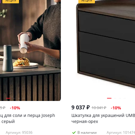
АКЦИЯ
АКЦИЯ
9 037
₽
75
₽
10 041
₽
-
10
%
-
10
%
ц для соли и перца Joseph
Шкатулка для украшений UM
, серый
черная-орех
Артикул: 95036
Артикул: 10147
В наличии