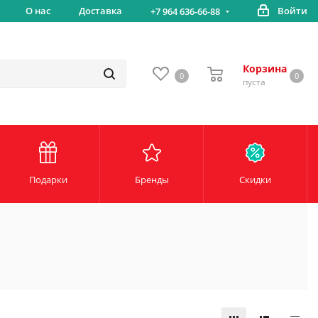
вка
О нас
Доставка
Войти
Беспл
+7 964 636-66-88
Корзина
0
0
пуста
Подарки
Бренды
Скидки