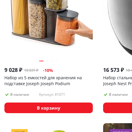
9 028
₽
16 573
₽
10 031
₽
18 
-
10
%
Набор из 5 емкостей для хранения на
Набор стальн
подставке Joseph Joseph Podium
Joseph Nest P
Артикул: 81071
В наличии
В наличии
В корзину