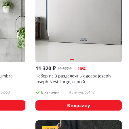
11 320
₽
12 577
₽
-
10
%
 Umbra
Набор из 3 разделочных досок Joseph
Joseph Nest Large, серый
86-660
Артикул: 60147
В наличии
В корзину