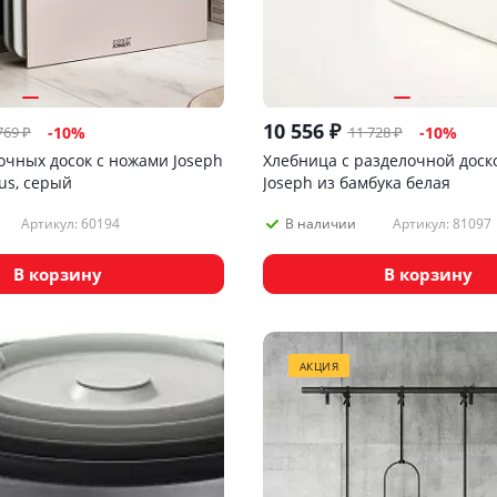
10 556
₽
769
₽
11 728
₽
-
10
%
-
10
%
очных досок с ножами Joseph
Хлебница с разделочной доск
lus, серый
Joseph из бамбука белая
Артикул: 60194
Артикул: 81097
В наличии
В корзину
В корзину
АКЦИЯ