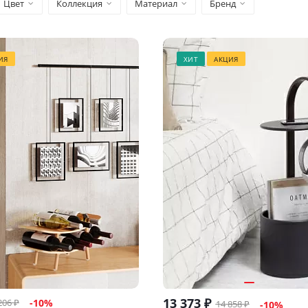
Цвет
Коллекция
Материал
Бренд
ИЯ
ХИТ
АКЦИЯ
13 373
₽
206
₽
-
10
%
14 858
₽
-
10
%