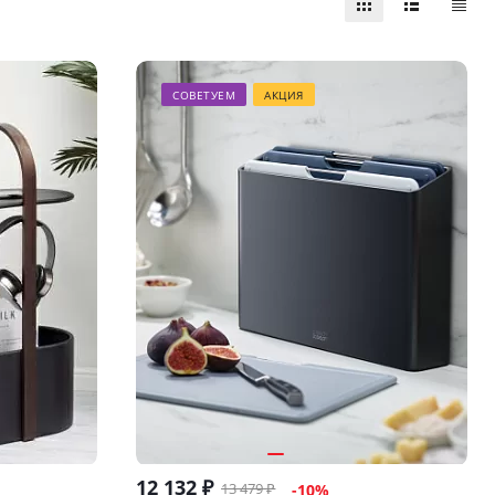
СОВЕТУЕМ
АКЦИЯ
12 132
₽
13 479
₽
-
10
%