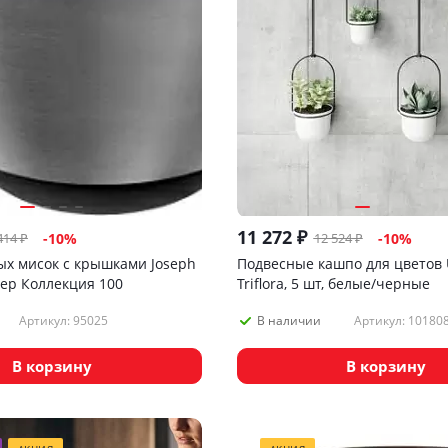
11 272
₽
414
₽
12 524
₽
-
10
%
-
10
%
ых мисок с крышками Joseph
Подвесные кашпо для цветов
rep Коллекция 100
Triflora, 5 шт, белые/черные
Артикул: 95025
Артикул: 10180
В наличии
В корзину
В корзину