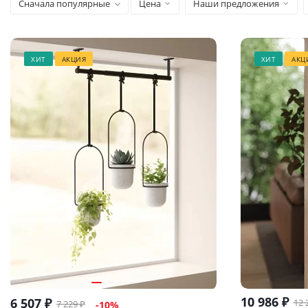
Сначала популярные
Цена
Наши предложения
ХИТ
АКЦИЯ
ХИТ
АКЦ
10 986
₽
6 507
₽
12 
7 229
₽
-
10
%