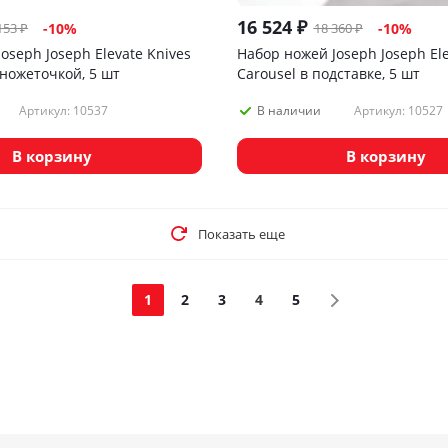
16 524
₽
153
₽
18 360
₽
-
10
%
-
10
%
oseph Joseph Elevate Knives
Набор ножей Joseph Joseph El
 ножеточкой, 5 шт
Carousel в подставке, 5 шт
Артикул: 10537
Артикул: 10527
В наличии
В корзину
В корзину
Показать еще
1
2
3
4
5