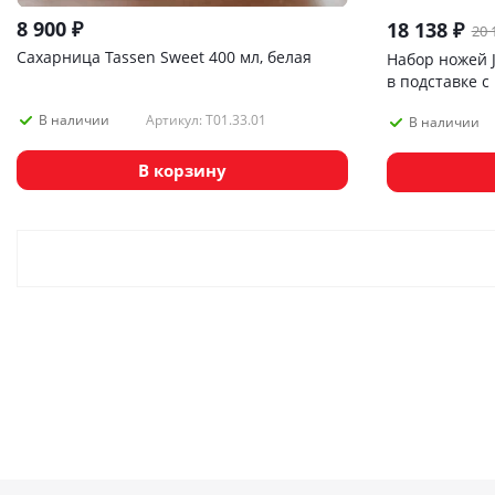
8 900
₽
18 138
₽
20 
Сахарница Tassen Sweet 400 мл, белая
Набор ножей J
в подставке с
Артикул: T01.33.01
В наличии
В наличии
В корзину