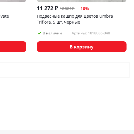
11 272
₽
12 524
₽
-
10
%
evate
Подвесные кашпо для цветов Umbra
Triflora, 5 шт, черные
Артикул: 1018086-040
В наличии
В корзину