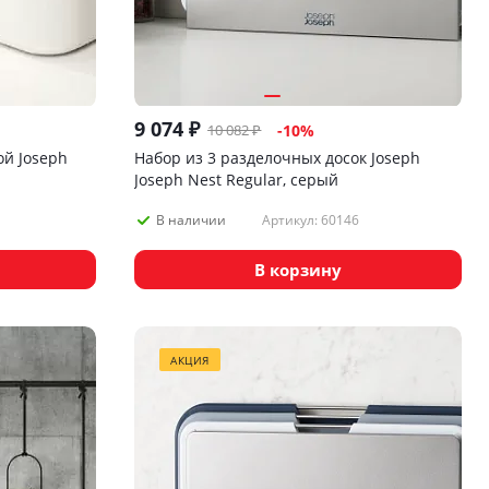
9 074
₽
10 082
₽
-
10
%
ой Joseph
Набор из 3 разделочных досок Joseph
Joseph Nest Regular, серый
Артикул: 60146
В наличии
В корзину
АКЦИЯ