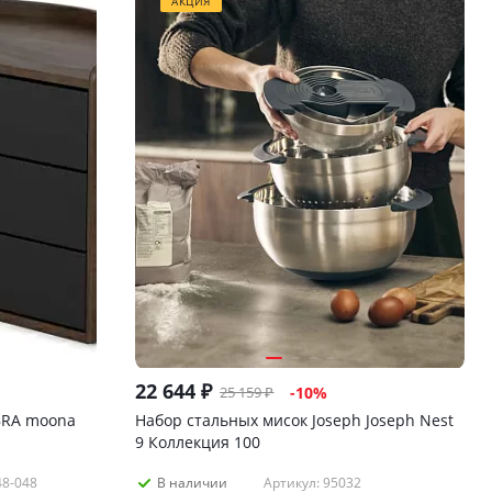
АКЦИЯ
22 644
₽
25 159
₽
-
10
%
BRA moona
Набор стальных мисок Joseph Joseph Nest
9 Коллекция 100
48-048
Артикул: 95032
В наличии