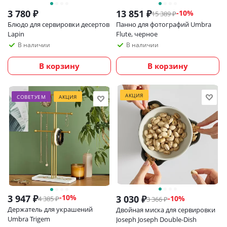
3 780
₽
13 851
₽
-
10
%
15 389
₽
Блюдо для сервировки десертов
Панно для фотографий Umbra
Lapin
Flute, черное
В наличии
В наличии
В корзину
В корзину
АКЦИЯ
СОВЕТУЕМ
АКЦИЯ
3 947
₽
-
10
%
3 030
₽
-
10
%
4 385
₽
3 366
₽
Держатель для украшений
Двойная миска для сервировки
Umbra Trigem
Joseph Joseph Double-Dish