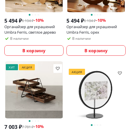
5 494
₽
5 494
₽
-
10
%
-
10
%
6 104
₽
6 104
₽
Органайзер для украшений
Органайзер для украшений
Umbra Ferris, светлое дерево
Umbra Ferris, орех
В наличии
В наличии
В корзину
В корзину
ХИТ
АКЦИЯ
АКЦИЯ
7 003
₽
-
10
%
7 781
₽