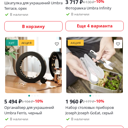
3 717
₽
-
10
%
4 130
₽
Шкатулка для украшений Umbra
Фоторамка Umbra Infinity
Terrace, орех
В наличии
В наличии
Еще 4 варианта
В корзину
ХИТ
АКЦИЯ
АКЦИЯ
5 494
₽
1 960
₽
-
10
%
-
10
%
6 104
₽
2 177
₽
Органайзер для украшений
Набор столовых приборов
Umbra Ferris, черный
Joseph Joseph GoEat, серый
В наличии
В наличии