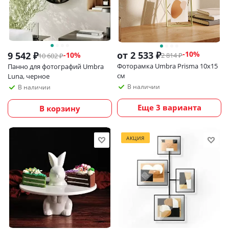
от
2 533 ₽
-10%
9 542
₽
-
10
%
2 814 ₽
10 602
₽
Фоторамка Umbra Prisma 10х15
Панно для фотографий Umbra
см
Luna, черное
В наличии
В наличии
Еще 3 варианта
В корзину
АКЦИЯ