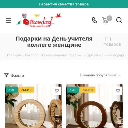
Гарантия качества товара
0
Подарки на День учителя
111
коллеге женщине
товаров
-
-
-
Главная
Каталог
Оригинальные подарки
Оригинальные подарки
Сначала популярные
Фильтр
ХИТ
АКЦИЯ
ХИТ
АКЦИЯ