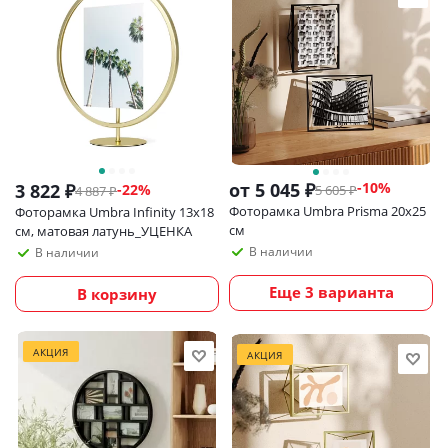
от
5 045 ₽
-10%
3 822
₽
-
22
%
5 605 ₽
4 887
₽
Фоторамка Umbra Prisma 20х25
Фоторамка Umbra Infinity 13х18
см
см, матовая латунь_УЦЕНКА
В наличии
В наличии
Еще 3 варианта
В корзину
АКЦИЯ
АКЦИЯ