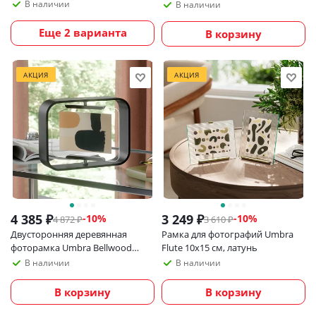
В наличии
В наличии
Еще 2 варианта
В корзину
АКЦИЯ
АКЦИЯ
4 385
₽
3 249
₽
-
10
%
-
10
%
4 872
₽
3 610
₽
Двусторонняя деревянная
Рамка для фотографий Umbra
фоторамка Umbra Bellwood
Flute 10х15 см, латунь
10х15 см, черная
В наличии
В наличии
В корзину
В корзину