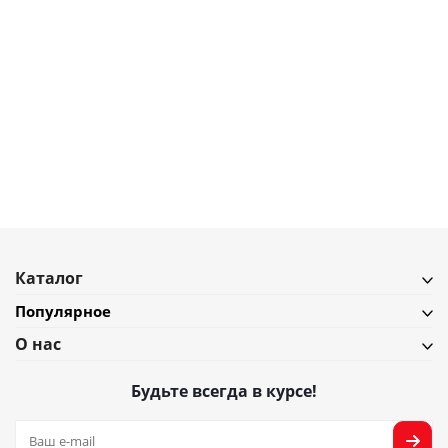
6 783
₽
7 536
₽
Стильная двусторонняя фоторамка Umbra Bellwood 20х25 см, темное
дерево
В наличии
Подробнее
Каталог
Популярное
О нас
Будьте всегда в курсе!