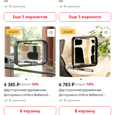
см
см
В наличии
В наличии
Еще 5 вариантов
Еще 3 варианта
АКЦИЯ
АКЦИЯ
4 385
₽
6 783
₽
-
10
%
-
10
%
4 872
₽
7 536
₽
Двусторонняя деревянная
Двусторонняя деревянная
фоторамка Umbra Bellwood
фоторамка Umbra Bellwood
10х15 см, черная
20х25 см, черная
В наличии
В наличии
В корзину
В корзину