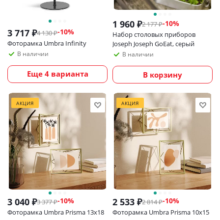
1 960
₽
-
10
%
2 177
₽
3 717
₽
-
10
%
4 130
₽
Набор столовых приборов
Фоторамка Umbra Infinity
Joseph Joseph GoEat, серый
В наличии
В наличии
Еще 4 варианта
В корзину
АКЦИЯ
АКЦИЯ
3 040
₽
2 533
₽
-
10
%
-
10
%
3 377
₽
2 814
₽
Фоторамка Umbra Prisma 13х18
Фоторамка Umbra Prisma 10х15