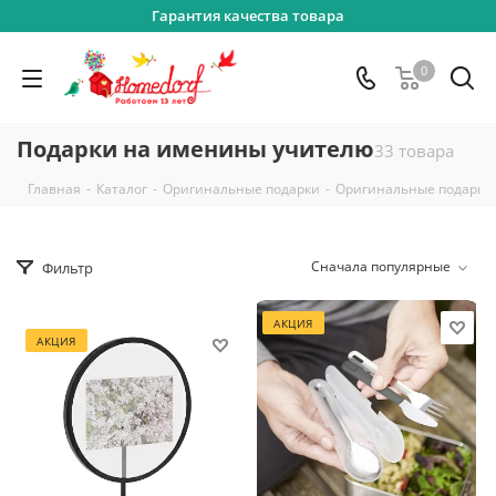
Гарантия качества товара
0
Подарки на именины учителю
33 товара
-
-
-
Главная
Каталог
Оригинальные подарки
Оригинальные подарки
Сначала популярные
Фильтр
АКЦИЯ
АКЦИЯ