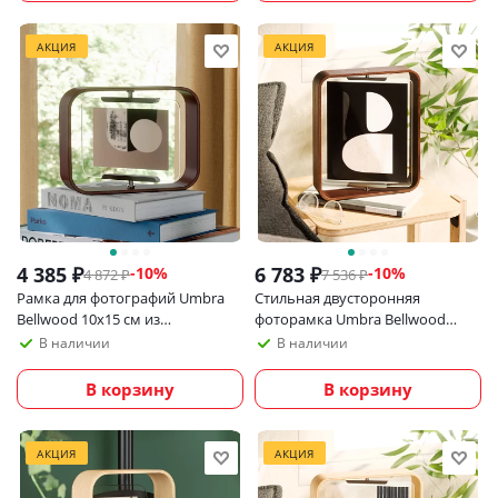
АКЦИЯ
АКЦИЯ
4 385
₽
6 783
₽
-
10
%
-
10
%
4 872
₽
7 536
₽
Рамка для фотографий Umbra
Стильная двусторонняя
Bellwood 10х15 см из
фоторамка Umbra Bellwood
экологичных материалов,
20х25 см, темное дерево
В наличии
В наличии
темное дерево
В корзину
В корзину
АКЦИЯ
АКЦИЯ