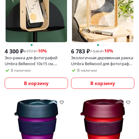
4 300
₽
6 783
₽
-
10
%
-
10
%
4 777
₽
7 536
₽
Эко-рамка для фотографий
Экологичная деревянная рамка
Umbra Bellwood 10х15 см,
Umbra Bellwood для фотографий
светлое дерево
20х25 см, светлое дерево
В наличии
В наличии
В корзину
В корзину