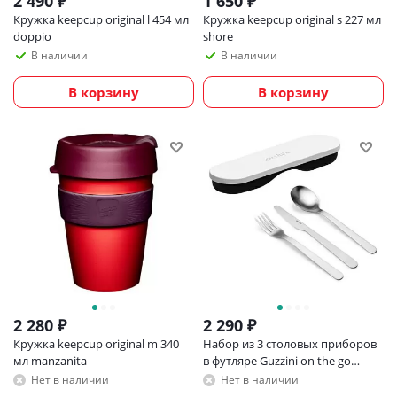
2 490
₽
1 650
₽
Кружка keepcup original l 454 мл
Кружка keepcup original s 227 мл
doppio
shore
В наличии
В наличии
В корзину
В корзину
2 280
₽
2 290
₽
Кружка keepcup original m 340
Набор из 3 столовых приборов
мл manzanita
в футляре Guzzini on the go
белый
Нет в наличии
Нет в наличии